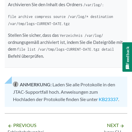
Archivieren Sie den Inhalt des Ordners
/var/log/:
file archive compress source /var/log/* destination
/var/tmp/logs-CURRENT-DATE.tgz
Stellen Sie sicher, dass das
Verzeichnis /var/log/
ordnungsgemäß archiviert ist, indem Sie die Dateigröße mit
dem
Feedback
file list /var/tmp/logs-CURRENT-DATE.tgz detail
Befehl überprüfen.
ANMERKUNG:
Laden Sie alle Protokolle in den
JTAC-Supportfall hoch. Anweisungen zum
Hochladen der Protokolle finden Sie unter
KB23337
.
PREVIOUS
NEXT
arrow_backward
arrow_forward
Fehlerbehebung bei
Junos CLI –