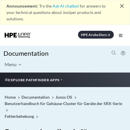
close
Announcement:
Try the
Ask AI chatbot
for answers to
your technical questions about Juniper products and
solutions.
HPE Aruba Docs
arrow_forward
Documentation
Menu
EXPLORE PATHFINDER APPS
Home
Documentation
Junos OS
Benutzerhandbuch für Gehäuse-Cluster für Geräte der SRX-Serie
Fehlerbehebung