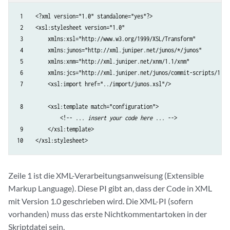
 1    <?xml version="1.0" standalone="yes"?>

 2    <xsl:stylesheet version="1.0"

 3        xmlns:xsl="http://www.w3.org/1999/XSL/Transform" 

 4        xmlns:junos="http://xml.juniper.net/junos/*/junos" 

 5        xmlns:xnm="http://xml.juniper.net/xnm/1.1/xnm" 

 6        xmlns:jcs="http://xml.juniper.net/junos/commit-scripts/1.0">
 7        <xsl:import href="../import/junos.xsl"/>

 8        <xsl:template match="configuration">

              <!-- ... 
insert your code here
 ... -->

 9        </xsl:template>

10    </xsl:stylesheet>
Zeile 1 ist die XML-Verarbeitungsanweisung (Extensible
Markup Language). Diese PI gibt an, dass der Code in XML
mit Version 1.0 geschrieben wird. Die XML-PI (sofern
vorhanden) muss das erste Nichtkommentartoken in der
Skriptdatei sein.