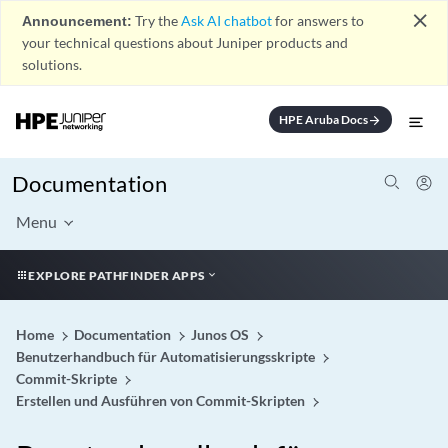
close
Announcement:
Try the
Ask AI chatbot
for answers to
your technical questions about Juniper products and
solutions.
HPE Aruba Docs
arrow_forward
Documentation
Menu
EXPLORE PATHFINDER APPS
Home
Documentation
Junos OS
Benutzerhandbuch für Automatisierungsskripte
Commit-Skripte
Erstellen und Ausführen von Commit-Skripten