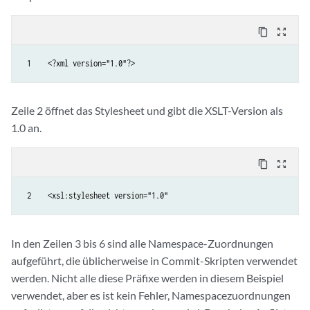
content_copy
zoom_out_map
 1    <?xml version="1.0"?>
Zeile 2 öffnet das Stylesheet und gibt die XSLT-Version als
1.0 an.
content_copy
zoom_out_map
 2    <xsl:stylesheet version="1.0"
In den Zeilen 3 bis 6 sind alle Namespace-Zuordnungen
aufgeführt, die üblicherweise in Commit-Skripten verwendet
werden. Nicht alle diese Präfixe werden in diesem Beispiel
verwendet, aber es ist kein Fehler, Namespacezuordnungen