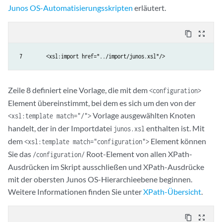
Junos OS-Automatisierungsskripten
erläutert.
content_copy
zoom_out_map
 7        <xsl:import href="../import/junos.xsl"/>
Zeile 8 definiert eine Vorlage, die mit dem
<configuration>
Element übereinstimmt, bei dem es sich um den von der
Vorlage ausgewählten Knoten
<xsl:template match="/">
handelt, der in der Importdatei
enthalten ist. Mit
junos.xsl
dem
Element können
<xsl:template match="configuration">
Sie das
Root-Element von allen XPath-
/configuration/
Ausdrücken im Skript ausschließen und XPath-Ausdrücke
mit der obersten Junos OS-Hierarchieebene beginnen.
Weitere Informationen finden Sie unter
XPath-Übersicht
.
content_copy
zoom_out_map