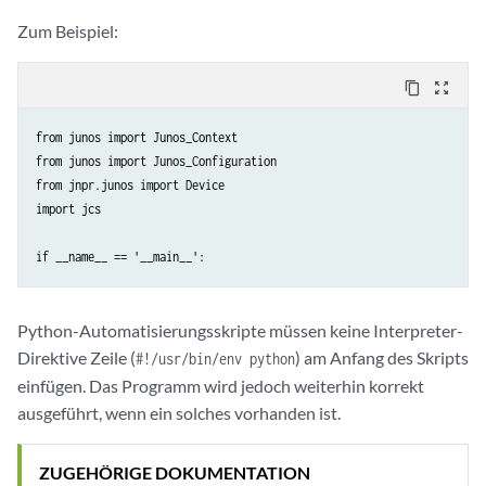
Zum Beispiel:
content_copy
zoom_out_map
from junos import Junos_Context

from junos import Junos_Configuration

from jnpr.junos import Device

import jcs

if __name__ == '__main__':
Python-Automatisierungsskripte müssen keine Interpreter-
Direktive Zeile (
) am Anfang des Skripts
#!/usr/bin/env python
einfügen. Das Programm wird jedoch weiterhin korrekt
ausgeführt, wenn ein solches vorhanden ist.
ZUGEHÖRIGE DOKUMENTATION