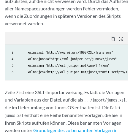
aufzulisten, auf die nicht verwiesen wird. Durch das Auflisten
aller Namespacezuordnungen werden Fehler vermieden,
wenn die Zuordnungen in späteren Versionen des Skripts
verwendet werden.
content_copy
zoom_out_map
 3        xmlns:xsl="http://www.w3.org/1999/XSL/Transform"

 4        xmlns:junos="http://xml.juniper.net/junos/*/junos" 

 5        xmlns:xnm="http://xml.juniper.net/xnm/1.1/xnm" 

 6        xmlns:jcs="http://xml.juniper.net/junos/commit-scripts/1.0"
Zeile 7 ist eine XSLT-Importanweisung. Es lädt die Vorlagen
und Variablen aus der Datei, auf die als
,
.. /import/junos.xsl
die im Lieferumfang von Junos OS enthalten ist. Die
Datei
enthält eine Reihe benannter Vorlagen, die Sie in
junos.xsl
Ihren Skripts aufrufen können. Diese benannten Vorlagen
werden unter
Grundlegendes zu benannten Vorlagen in