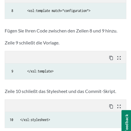
 8        <xsl:template match="configuration">
Fügen Sie Ihren Code zwischen den Zeilen 8 und 9 hinzu.
Zeile 9 schließt die Vorlage.
content_copy
zoom_out_map
 9        </xsl:template>
Zeile 10 schließt das Stylesheet und das Commit-Skript.
content_copy
zoom_out_map
Feedback
10    </xsl:stylesheet>