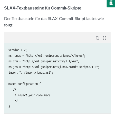
SLAX-Textbausteine für Commit-Skripte
Der Textbaustein für das SLAX-Commit-Skript lautet wie
folgt:
content_copy
zoom_out_map
version 1.2;

ns junos = "http://xml.juniper.net/junos/*/junos";

ns xnm = "http://xml.juniper.net/xnm/1.1/xnm";

ns jcs = "http://xml.juniper.net/junos/commit-scripts/1.0";

import "../import/junos.xsl";

match configuration {

   /*

    * 
insert your code here
    */

}