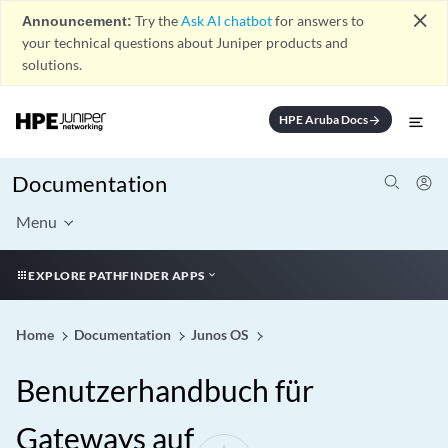
close
Announcement:
Try the
Ask AI chatbot
for answers to
your technical questions about Juniper products and
solutions.
HPE Aruba Docs
arrow_forward
Documentation
Menu
EXPLORE PATHFINDER APPS
Home
Documentation
Junos OS
Benutzerhandbuch für
Gateways auf