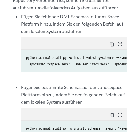
Repository verbunden ist, können Sie das Skript
ausführen, um die folgenden Aufgaben auszuführen:
Fügen Sie fehlende DMI-Schemas in Junos Space
Platform hinzu, indem Sie den folgenden Befehl auf
dem lokalen System ausführen:
content_copy
zoom_out_map
python schemaInstall.py -o install-missing-schemas --svnurl=
--spaceuser="<spaceuser>" --svnuser="<svnuser>" --spaceurl="
Fügen Sie bestimmte Schemas auf der Junos Space-
Plattform hinzu, indem Sie den folgenden Befehl auf
dem lokalen System ausführen:
content_copy
zoom_out_map
python schemaInstall.py -o install-schemas --svnurl="<svnurl