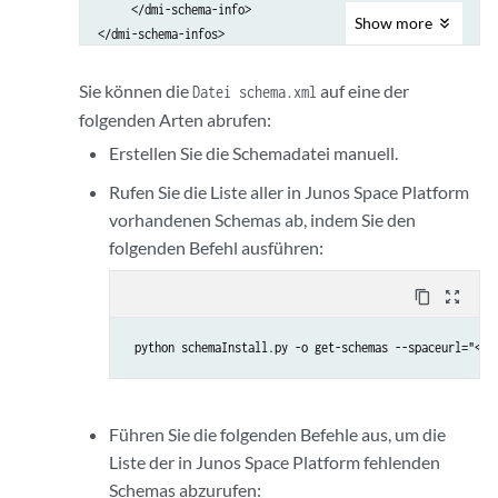
     </dmi-schema-info>

Show
more
Sie können die
auf eine der
Datei schema.xml
folgenden Arten abrufen:
Erstellen Sie die Schemadatei manuell.
Rufen Sie die Liste aller in Junos Space Platform
vorhandenen Schemas ab, indem Sie den
folgenden Befehl ausführen:
content_copy
zoom_out_map
 python schemaInstall.py -o get-schemas --spaceurl="<sp
Führen Sie die folgenden Befehle aus, um die
Liste der in Junos Space Platform fehlenden
Schemas abzurufen: