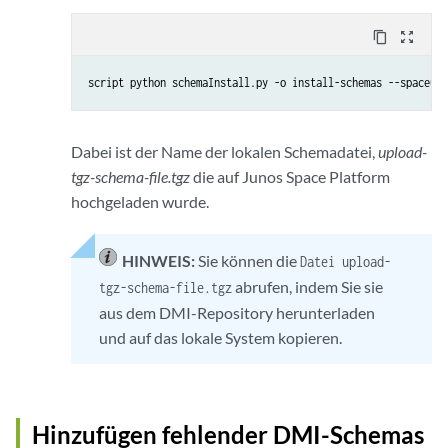
content_copy
zoom_out_map
script python schemaInstall.py -o install-schemas --spaceuse
Dabei ist der Name der lokalen Schemadatei,
upload-
tgz-schema-file.tgz
die auf Junos Space Platform
hochgeladen wurde.
HINWEIS:
Sie können die
Datei upload-
abrufen, indem Sie sie
tgz-schema-file.tgz
aus dem DMI-Repository herunterladen
und auf das lokale System kopieren.
Hinzufügen fehlender DMI-Schemas