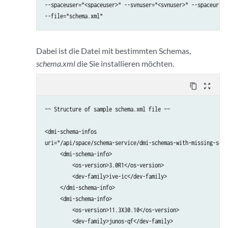
--spaceuser="<spaceuser>" --svnuser="<svnuser>" --spaceurl="
--file="schema.xml"
Dabei ist die Datei mit bestimmten Schemas,
schema.xml
die Sie installieren möchten.
content_copy
zoom_out_map
~~ Structure of sample schema.xml file ~~

<dmi-schema-infos

uri="/api/space/schema-service/dmi-schemas-with-missing-sche
     <dmi-schema-info>

         <os-version>3.0R1</os-version>

         <dev-family>ive-ic</dev-family>

     </dmi-schema-info>

     <dmi-schema-info>

         <os-version>11.3X30.10</os-version>

         <dev-family>junos-qf</dev-family>
