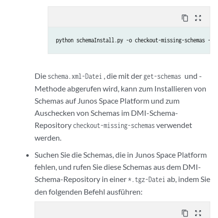
content_copy
zoom_out_map
python schemaInstall.py -o checkout-missing-schemas --s
Die
, die mit der
und -
schema.xml-Datei
get-schemas
Methode abgerufen wird, kann zum Installieren von
Schemas auf Junos Space Platform und zum
Auschecken von Schemas im DMI-Schema-
Repository
verwendet
checkout-missing-schemas
werden.
Suchen Sie die Schemas, die in Junos Space Platform
fehlen, und rufen Sie diese Schemas aus dem DMI-
Schema-Repository in einer
ab, indem Sie
*.tgz-Datei
den folgenden Befehl ausführen:
content_copy
zoom_out_map