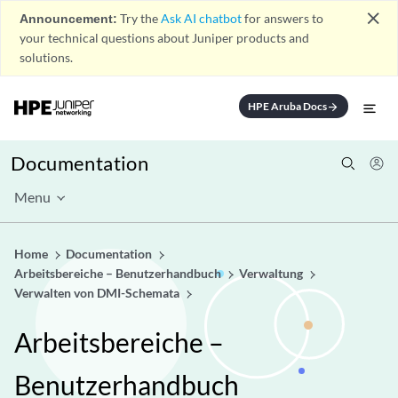
close
Announcement:
Try the
Ask AI chatbot
for answers to
your technical questions about Juniper products and
solutions.
HPE Aruba Docs
arrow_forward
Documentation
Menu
Home
Documentation
Arbeitsbereiche – Benutzerhandbuch
Verwaltung
Verwalten von DMI-Schemata
Arbeitsbereiche –
Benutzerhandbuch