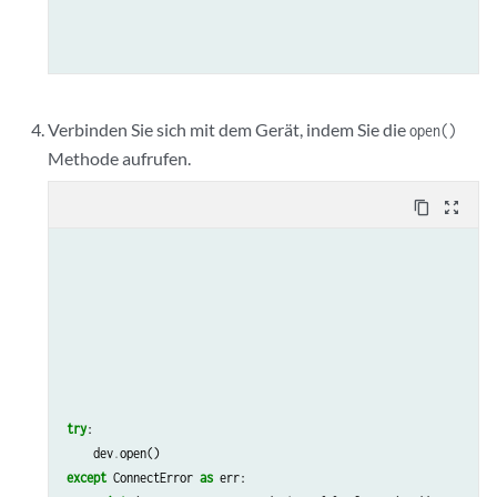
Verbinden Sie sich mit dem Gerät, indem Sie die
open()
Methode aufrufen.
content_copy
zoom_out_map
try
:
dev
.
open
()
except
ConnectError
as
err
: