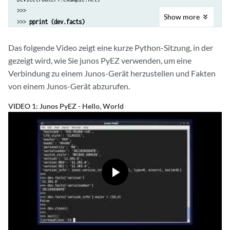
>>>

Show
more
>>> 
pprint (dev.facts)
{'2RE': True,

 'HOME': '/var/home/user1',

Das folgende Video zeigt eine kurze Python-Sitzung, in der
 'RE0': {'last_reboot_reason': '0x200:normal shutdown',

gezeigt wird, wie Sie junos PyEZ verwenden, um eine
         'mastership_state': 'master',

Verbindung zu einem Junos-Gerät herzustellen und Fakten
         'model': 'RE-MX-104',

von einem Junos-Gerät abzurufen.
         'status': 'OK',

         'up_time': '25 days, 8 hours, 22 minutes, 40 seconds'},

VIDEO 1: Junos PyEZ - Hello, World
 'RE1': {'last_reboot_reason': '0x200:normal shutdown',

         'mastership_state': 'backup',

         'model': 'RE-MX-104',

         'status': 'OK',

         'up_time': '25 days, 8 hours, 23 minutes, 55 seconds'},

 ...>>>

>>> 
dev.close()
>>> 
quit()