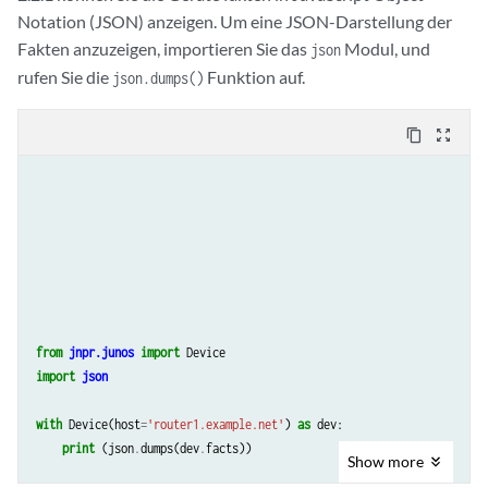
Notation (JSON) anzeigen. Um eine JSON-Darstellung der
Fakten anzuzeigen, importieren Sie das
Modul, und
json
rufen Sie die
Funktion auf.
json.dumps()
content_copy
zoom_out_map
from
jnpr.junos
import
Device
import
json
with
Device
(
host
=
'router1.example.net'
)
as
dev
:
print
(
json
.
dumps
(
dev
.
facts
))
Show
more