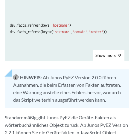
dev
.
facts_refresh
(
keys
=
'hostname'
)
dev
.
facts_refresh
(
keys
=
(
'hostname'
,
'domain'
,
'master'
))
Show
more
HINWEIS:
Ab Junos PyEZ Version 2.0.0 führen
Ausnahmen, die beim Erfassen von Fakten auftreten,
eine Warnung anstelle eines Fehlers hervor, wodurch
das Skript weiterhin ausgeführt werden kann.
Standardmäßig gibt Junos PyEZ die Geräte-Fakten als
wörterbuchähnliches Objekt zurück. Ab Junos PyEZ Version
2.2.1 können Sie die Geräte fakten in JavaScript Object