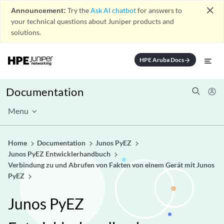
close
Announcement:
Try the
Ask AI chatbot
for answers to
your technical questions about Juniper products and
solutions.
HPE Aruba Docs
arrow_forward
Documentation
Menu
Home
Documentation
Junos PyEZ
Junos PyEZ Entwicklerhandbuch
Verbindung zu und Abrufen von Fakten von einem Gerät mit Junos
PyEZ
Junos PyEZ