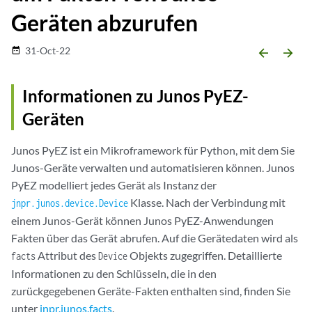
Geräten abzurufen
31-Oct-22
date_range
arrow_backward
arrow_forward
Informationen zu Junos PyEZ-
Geräten
Junos PyEZ ist ein Mikroframework für Python, mit dem Sie
Junos-Geräte verwalten und automatisieren können. Junos
PyEZ modelliert jedes Gerät als Instanz der
Klasse. Nach der Verbindung mit
jnpr.junos.device.Device
einem Junos-Gerät können Junos PyEZ-Anwendungen
Fakten über das Gerät abrufen. Auf die Gerätedaten wird als
Attribut des
Objekts zugegriffen. Detaillierte
facts
Device
Informationen zu den Schlüsseln, die in den
zurückgegebenen Geräte-Fakten enthalten sind, finden Sie
unter
jnpr.junos.facts
.