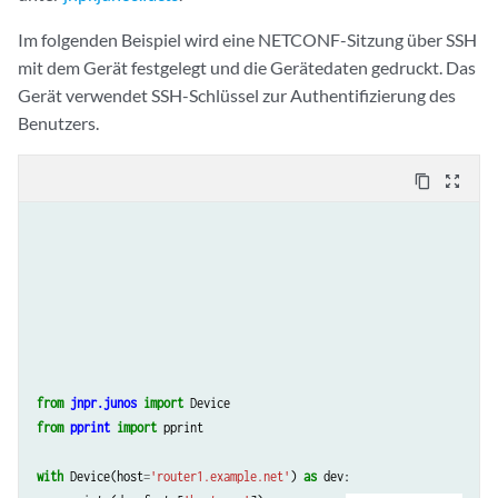
Im folgenden Beispiel wird eine NETCONF-Sitzung über SSH
mit dem Gerät festgelegt und die Gerätedaten gedruckt. Das
Gerät verwendet SSH-Schlüssel zur Authentifizierung des
Benutzers.
content_copy
zoom_out_map
from
jnpr.junos
import
Device
from
pprint
import
pprint
with
Device
(
host
=
'router1.example.net'
)
as
dev
: