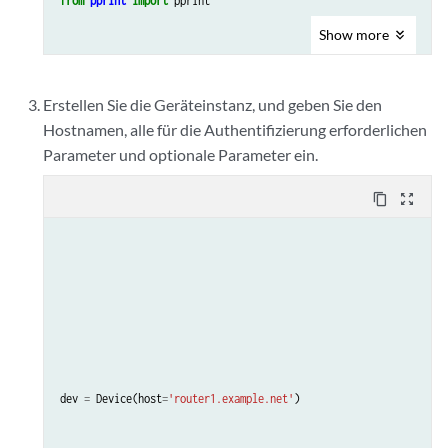
from
pprint
import
pprint
Show
more
Erstellen Sie die Geräteinstanz, und geben Sie den
Hostnamen, alle für die Authentifizierung erforderlichen
Parameter und optionale Parameter ein.
content_copy
zoom_out_map
dev
=
Device
(
host
=
'router1.example.net'
)