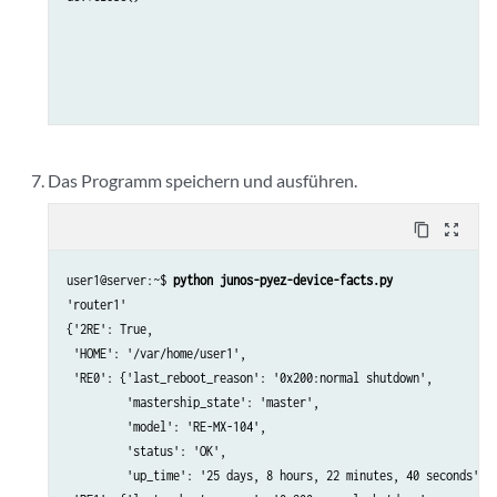
Das Programm speichern und ausführen.
content_copy
zoom_out_map
user1@server:~$ 
python junos-pyez-device-facts.py
'router1'

{'2RE': True,

 'HOME': '/var/home/user1',

 'RE0': {'last_reboot_reason': '0x200:normal shutdown',

         'mastership_state': 'master',

         'model': 'RE-MX-104',

         'status': 'OK',

         'up_time': '25 days, 8 hours, 22 minutes, 40 seconds'},
