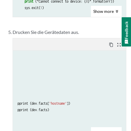
print
(
"Cannot
connect
to
device
:
{
0
}
"
.
format
(
err
))
sys
.
exit
(
1
)
Show
more
Feedback
Drucken Sie die Gerätedaten aus.
content_copy
zoom_out_map
pprint
(
dev
.
facts
[
'hostname'
])
pprint
(
dev
.
facts
)