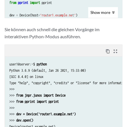
from
pprint
import
pprint
Show
more
dev
=
Device
(
host
=
'router1.example.net'
)
try
:
dev
.
open
()
Sie können auch schnell die gleichen Vorgänge im
except
ConnectError
as
err
:
interaktiven Python-Modus ausführen.
print
(
"Cannot
connect
to
device
:
{
0
}
"
.
format
(
err
))
sys
.
exit
(
1
)
content_copy
zoom_out_map
pprint
(
dev
.
facts
[
'hostname'
])
user1@server:~$ 
python
pprint
(
dev
.
facts
)
Python 3.6.9 (default, Jan 26 2021, 15:33:00) 

[GCC 8.4.0] on linux

dev
.
close
()
Type "help", "copyright", "credits" or "license" for more information.
>>>

>>> 
from jnpr.junos import Device
>>> 
from pprint import pprint
>>>

>>> 
dev = Device('router1.example.net')
>>> 
dev.open()
Device(router1.example.net)
