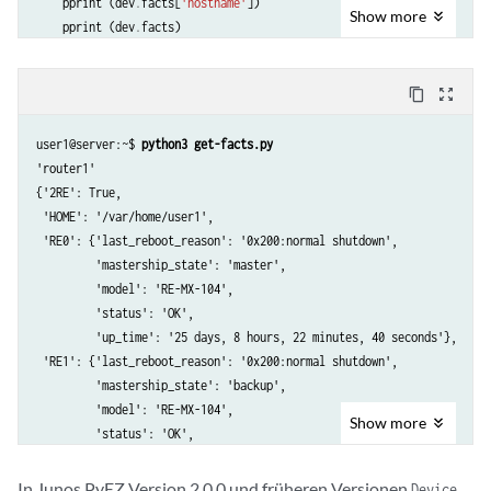
pprint
(
dev
.
facts
[
'hostname'
])
Show
more
pprint
(
dev
.
facts
)
content_copy
zoom_out_map
user1@server:~$ 
python3 get-facts.py
'router1'

{'2RE': True,

 'HOME': '/var/home/user1',

 'RE0': {'last_reboot_reason': '0x200:normal shutdown',

         'mastership_state': 'master',

         'model': 'RE-MX-104',

         'status': 'OK',

         'up_time': '25 days, 8 hours, 22 minutes, 40 seconds'},

 'RE1': {'last_reboot_reason': '0x200:normal shutdown',

         'mastership_state': 'backup',

         'model': 'RE-MX-104',

Show
more
         'status': 'OK',

         'up_time': '25 days, 8 hours, 23 minutes, 55 seconds'},

 ...
In Junos PyEZ Version 2.0.0 und früheren Versionen
Device