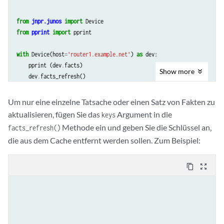
from
jnpr.junos
import
Device
from
pprint
import
pprint
with
Device
(
host
=
'router1.example.net'
)
as
dev
:
pprint
(
dev
.
facts
)
Show
more
dev
.
facts_refresh
()
pprint
(
dev
.
facts
)
Um nur eine einzelne Tatsache oder einen Satz von Fakten zu
aktualisieren, fügen Sie das
Argument in die
keys
Methode ein und geben Sie die Schlüssel an,
facts_refresh()
die aus dem Cache entfernt werden sollen. Zum Beispiel:
content_copy
zoom_out_map