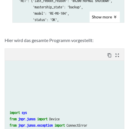
 'RE1': {'last_reboot_reason': '0x200:normal shutdown',

         'mastership_state': 'backup',

         'model': 'RE-MX-104',

Show
more
         'status': 'OK',

         'up_time': '25 days, 8 hours, 23 minutes, 55 seconds'},

 ...
Hier wird das gesamte Programm vorgestellt:
content_copy
zoom_out_map
import
sys
from
jnpr.junos
import
Device
from
jnpr.junos.exception
import
ConnectError