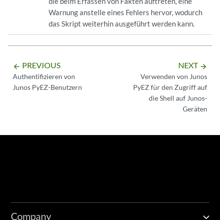
die beim Erfassen von Fakten auftreten, eine
Warnung anstelle eines Fehlers hervor, wodurch
das Skript weiterhin ausgeführt werden kann.
PREVIOUS
NEXT
arrow_backward
arrow_forward
Authentifizieren von
Verwenden von Junos
Junos PyEZ-Benutzern
PyEZ für den Zugriff auf
die Shell auf Junos-
Geräten
Company