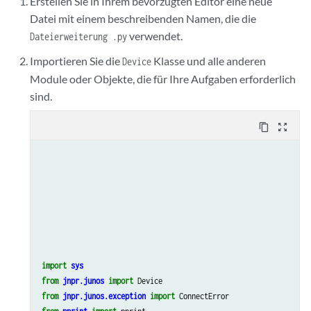
Erstellen Sie in Ihrem bevorzugten Editor eine neue
Datei mit einem beschreibenden Namen, die die
verwendet.
Dateierweiterung .py
Importieren Sie die
Klasse und alle anderen
Device
Module oder Objekte, die für Ihre Aufgaben erforderlich
sind.
content_copy
zoom_out_map
import
sys
from
jnpr.junos
import
Device
from
jnpr.junos.exception
import
ConnectError