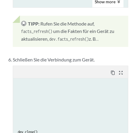
Show
more
TIPP:
Rufen Sie die Methode auf,
um die Fakten für ein Gerät zu
facts_refresh()
aktualisieren,
z. B. .
dev.facts_refresh()
Schließen Sie die Verbindung zum Gerät.
content_copy
zoom_out_map
dev
.
close
()