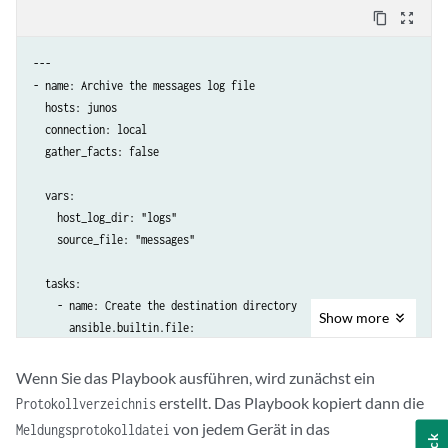
content_copy
zoom_out_map
---

- name: Archive the messages log file

  hosts: junos

  connection: local

  gather_facts: false

  vars:

    host_log_dir: "logs"

    source_file: "messages"

  tasks:

    - name: Create the destination directory

Show
more
      ansible.builtin.file:

        path: "{{ host_log_dir }}"

        state: directory

Wenn Sie das Playbook ausführen, wird zunächst ein
      run_once: true

erstellt. Das Playbook kopiert dann die
Protokollverzeichnis
von jedem Gerät in das
Meldungsprotokolldatei
    - name: Copy the log file from remote device
