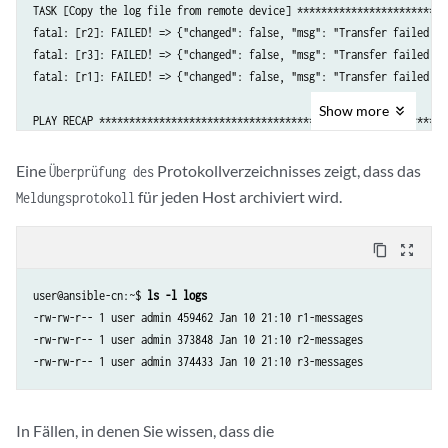
TASK [Copy the log file from remote device] *************************
fatal: [r2]: FAILED! => {"changed": false, "msg": "Transfer failed (d
fatal: [r3]: FAILED! => {"changed": false, "msg": "Transfer failed (d
fatal: [r1]: FAILED! => {"changed": false, "msg": "Transfer failed (d
Show
more
PLAY RECAP **********************************************************
r1                         : ok=1    changed=0    unreachable=0    fa
r2                         : ok=0    changed=0    unreachable=0    fa
Eine
Protokollverzeichnisses zeigt, dass das
Überprüfung des
für jeden Host archiviert wird.
Meldungsprotokoll
content_copy
zoom_out_map
user@ansible-cn:~$ 
ls -l logs
-rw-rw-r-- 1 user admin 459462 Jan 10 21:10 r1-messages

-rw-rw-r-- 1 user admin 373848 Jan 10 21:10 r2-messages

In Fällen, in denen Sie wissen, dass die