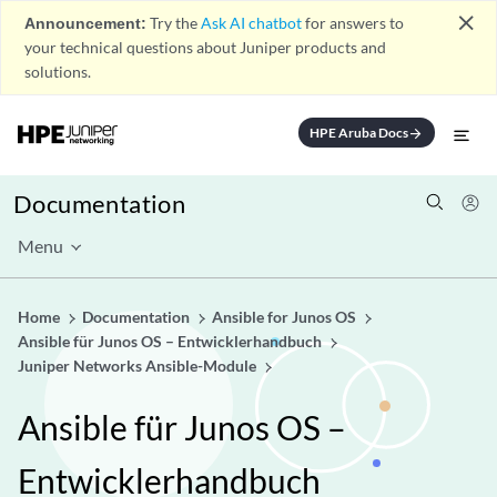
close
Announcement:
Try the
Ask AI chatbot
for answers to
your technical questions about Juniper products and
solutions.
HPE Aruba Docs
arrow_forward
Documentation
Menu
Home
Documentation
Ansible for Junos OS
Ansible für Junos OS – Entwicklerhandbuch
Juniper Networks Ansible-Module
Ansible für Junos OS –
Entwicklerhandbuch