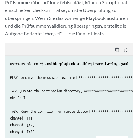
Prüfsummenüberprüfung fehlschlägt, können Sie optional
einschließen
, um die Überprüfung zu
checksum: false
überspringen. Wenn Sie das vorherige Playbook ausführen
und die Prüfsummenvalidierung überspringen, erstellt die
Aufgabe Berichte
für alle Hosts.
"changed": true
content_copy
zoom_out_map
user@ansible-cn:~$ 
ansible-playbook ansible-pb-archive-logs.yaml
PLAY [Archive the messages log file] ********************************
TASK [Create the destination directory] *****************************
ok: [r1]

TASK [Copy the log file from remote device] *************************
changed: [r1]

changed: [r2]

changed: [r3]
