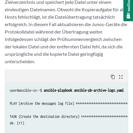
Feedback
Zielverzeichnis und speichert jede Datei unter einem
      juniper.device.file_copy:

eindeutigen Dateinamen. Obwohl die Kopieraufgabe für alle
        action: get

Hosts fehlschlägt, ist die Dateiübertragung tatsächlich
        file: "{{ source_file }}"

        local_dir: "{{ host_log_dir }}"

erfolgreich. In diesem Fall aktualisieren die Junos-Geräte die
        protocol: scp

Protokolldatei während der Übertragung weiter.
        remote_dir: /var/log

Infolgedessen schlägt der Prüfsummenvergleich zwischen
        transfer_filename: "{{ inventory_hostname }}-{{ source_file }
der lokalen Datei und der entfernten Datei fehl, da sich die
ursprüngliche und die kopierte Datei geringfügig
unterscheiden.
content_copy
zoom_out_map
user@ansible-cn:~$ 
ansible-playbook ansible-pb-archive-logs.yaml
PLAY [Archive the messages log file] ********************************
TASK [Create the destination directory] *****************************
ok: [r1]
