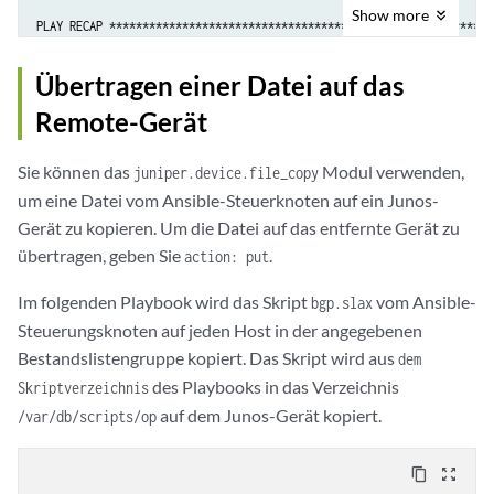
Show
more
PLAY RECAP **********************************************************
r1                         : ok=2    changed=1    unreachable=0    fa
r2                         : ok=1    changed=1    unreachable=0    fa
Übertragen einer Datei auf das
Remote-Gerät
Sie können das
Modul verwenden,
juniper.device.file_copy
um eine Datei vom Ansible-Steuerknoten auf ein Junos-
Gerät zu kopieren. Um die Datei auf das entfernte Gerät zu
übertragen, geben Sie
.
action: put
Im folgenden Playbook wird das Skript
vom Ansible-
bgp.slax
Steuerungsknoten auf jeden Host in der angegebenen
Bestandslistengruppe kopiert. Das Skript wird aus
dem
des Playbooks in das Verzeichnis
Skriptverzeichnis
auf dem Junos-Gerät kopiert.
/var/db/scripts/op
content_copy
zoom_out_map