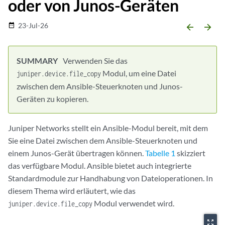
oder von Junos-Geräten
23-Jul-26
date_range
arrow_backward
arrow_forward
Verwenden Sie das
Modul, um eine Datei
juniper.device.file_copy
zwischen dem Ansible-Steuerknoten und Junos-
Geräten zu kopieren.
Juniper Networks stellt ein Ansible-Modul bereit, mit dem
Sie eine Datei zwischen dem Ansible-Steuerknoten und
einem Junos-Gerät übertragen können.
Tabelle 1
skizziert
das verfügbare Modul. Ansible bietet auch integrierte
Standardmodule zur Handhabung von Dateioperationen. In
diesem Thema wird erläutert, wie das
Modul verwendet wird.
juniper.device.file_copy
zoom_out_map