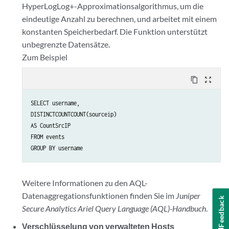
HyperLogLog+-Approximationsalgorithmus, um die
eindeutige Anzahl zu berechnen, und arbeitet mit einem
konstanten Speicherbedarf. Die Funktion unterstützt
unbegrenzte Datensätze.
Zum Beispiel
content_copy
zoom_out_map
SELECT username,

DISTINCTCOUNTCOUNT(sourceip)

AS CountSrcIP

FROM events

GROUP BY username
Weitere Informationen zu den AQL-
Datenaggregationsfunktionen finden Sie im
Juniper
Feedback
Secure Analytics Ariel Query Language (AQL)-Handbuch
.
Verschlüsselung von verwalteten Hosts