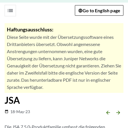
list
Go to English page
Haftungsausschluss:
Diese Seite wurde mit der Übersetzungssoftware eines
Drittanbieters übersetzt. Obwohl angemessene
Anstrengungen unternommen wurden, eine gute
Übersetzung zu liefern, kann Juniper Networks die
Genauigkeit der Übersetzung nicht garantieren. Ziehen Sie
daher im Zweifelsfall bitte die englische Version der Seite
zurate. Das herunterladbare PDF ist nur in englischer
Sprache verfügbar.
JSA
18-May-23
date_range
arrow_backward
arrow_forward
Die JSA 7.5.0-Produktfamilie umfasst die folgenden