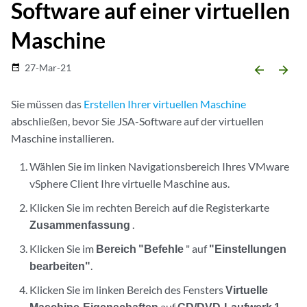
Software auf einer virtuellen
Maschine
27-Mar-21
date_range
arrow_backward
arrow_forward
Sie müssen das
Erstellen Ihrer virtuellen Maschine
abschließen, bevor Sie
JSA-Software
auf der virtuellen
Maschine installieren.
Wählen Sie im linken Navigationsbereich Ihres VMware
vSphere Client Ihre virtuelle Maschine aus.
Klicken Sie im rechten Bereich auf die Registerkarte
Zusammenfassung
.
Klicken Sie im
Bereich "Befehle
" auf
"Einstellungen
bearbeiten"
.
Klicken Sie im linken Bereich des Fensters
Virtuelle
Maschine-Eigenschaften
auf
CD/DVD-Laufwerk 1
.