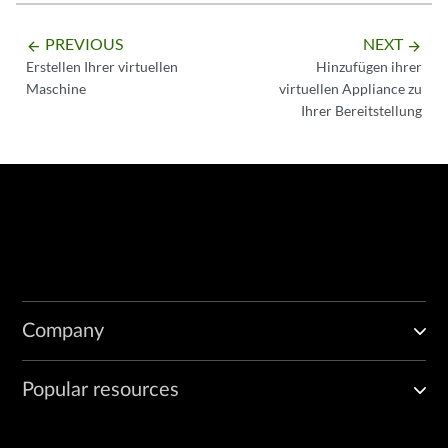
PREVIOUS
NEXT
arrow_backward
arrow_forward
Erstellen Ihrer virtuellen
Hinzufügen ihrer
Maschine
virtuellen Appliance zu
Ihrer Bereitstellung
Company
Popular resources