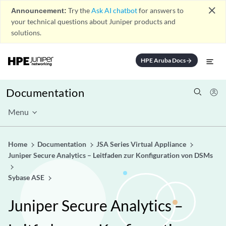
close
Announcement:
Try the
Ask AI chatbot
for answers to
your technical questions about Juniper products and
solutions.
HPE Aruba Docs
arrow_forward
Documentation
Menu
Home
Documentation
JSA Series Virtual Appliance
Juniper Secure Analytics – Leitfaden zur Konfiguration von DSMs
Sybase ASE
Juniper Secure Analytics –