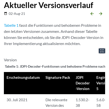
Aktueller Versionsverlauf
arrow_backward
arrow_forward
02-Aug-21
date_range
Tabelle 1
fasst die Funktionen und behobenen Probleme in
den letzten Versionen zusammen. Anhand dieser Tabelle
können Sie entscheiden, ob Sie die JDPI-Decoder-Version in
Ihrer Implementierung aktualisieren möchten.
zoom_out_map
Version
Tabelle 1:
JDPI-Decoder-Funktionen und behobene Probleme nach V
Erscheinungsdatum
Signature Pack
JDPI
Engine
Decoder
Versio
-Version
5
30. Juli 2021
Die relevante
1.530.2-
5.6.0-
Version des
38
58