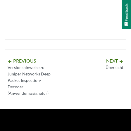
Feedback
PREVIOUS
NEXT
arrow_backward
arrow_forward
Versionshinweise zu
Übersicht
Juniper Networks Deep
Packet Inspection-
Decoder
(Anwendungssignatur)