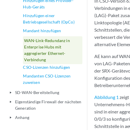
Hinzufügen eines Provider-
In CSO-Version 6
Hub-Geräts
Verbindungen in e
(LAG)-Paket zusa
Hinzufügen einer
Betriebsgesellschaft (OpCo)
Linktopologie (AE
Schnittstellen, d
Mandant hinzufügen
verbessert die Ve
WAN-Link-Redundanz in
alternative Elemen
Enterprise Hubs mit
aggregierter Ethernet-
AE kann auf WAN-L
Verbindung
von LAG-Paketen 
CSO-Lizenzen hinzufügen
der SRX-Gerätevor
Mandanten CSO-Lizenzen
Konfiguration des
zuweisen
Betreiberunterne
SD-WAN-Bereitstellung
play_arrow
Abbildung 1
zeigt
Eigenständige Firewall der nächsten
play_arrow
Unternehmens-Hubs
Generation
sind in einer agg
Anhang
play_arrow
0/0/3 so konfiguri
Schnittstelle in 