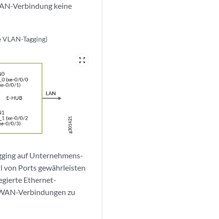
-WAN-Verbindung keine
e VLAN-Tagging)
zoom_out_map
agging auf Unternehmens-
 von Ports gewährleisten
egierte Ethernet-
i WAN-Verbindungen zu