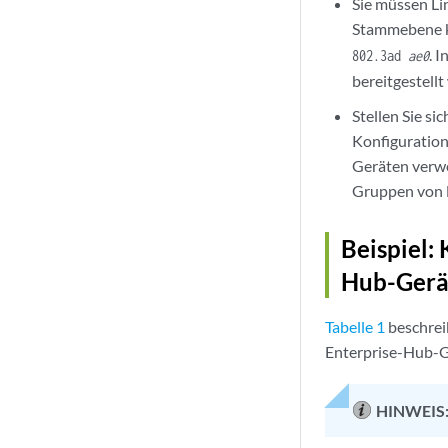
Sie müssen Li
Stammebene k
. 
802.3ad
ae0
bereitgestellt
Stellen Sie s
Konfiguratio
Geräten verwe
Gruppen von l
Beispiel:
Hub-Gerä
Tabelle 1
beschrei
Enterprise-Hub-G
HINWEIS