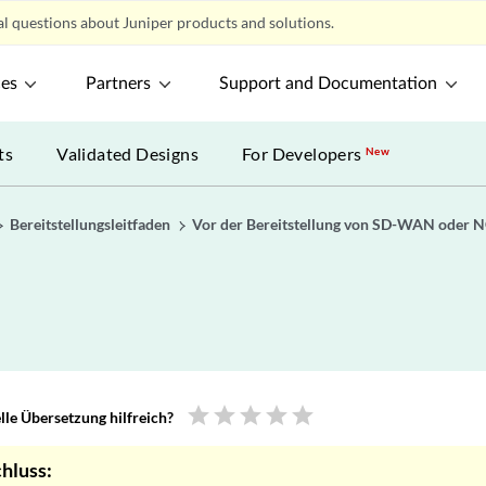
l questions about Juniper products and solutions.
ces
Partners
Support and Documentation
ts
Validated Designs
For Developers
New
Bereitstellungsleitfaden
Vor der Bereitstellung von SD-WAN oder
star
star
star
star
star
le Übersetzung hilfreich?
hluss: