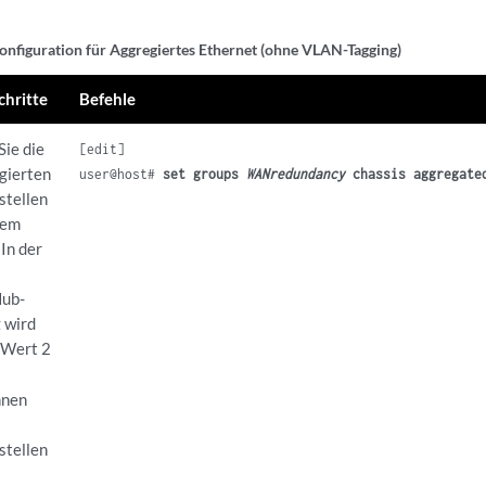
onfiguration für Aggregiertes Ethernet (ohne VLAN-Tagging)
chritte
Befehle
Sie die
[edit]

gierten
user@host# 
set groups 
WANredundancy
 chassis aggregate
stellen
hrem
In der
ub-
 wird
Wert 2
nnen
stellen