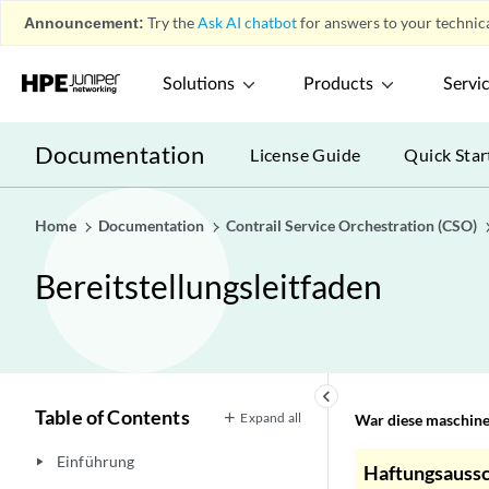
Announcement:
Try the
Ask AI chatbot
for answers to your technica
Solutions
Products
Servi
Documentation
License Guide
Quick Star
Home
Documentation
Contrail Service Orchestration (CSO)
Bereitstellungsleitfaden
keyboard_arrow_left
Table of Contents
Expand all
War diese maschinel
Einführung
play_arrow
Haftungsaussc