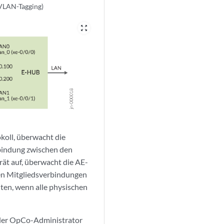
VLAN-Tagging)
zoom_out_map
koll, überwacht die
rbindung zwischen den
ät auf, überwacht die AE-
den Mitgliedsverbindungen
ten, wenn alle physischen
oder OpCo-Administrator