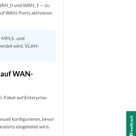
— WAN_0 und WAN_1 — zu
auf WAN-Ports aktivieren
en MPLS- und
rwendet wird. VLAN-
t auf WAN-
G-Paket auf Enterprise-
Feedback
uell konfigurieren, bevor
ndorts eingeleitet wird.