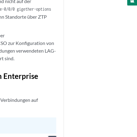
d nicht auf der
e-0/0/0 gigether-options
enn Standorte über ZTP
Der
CSO zur Konfiguration von
bindungen verwendeten LAG-
t sind.
n Enterprise
t-Verbindungen auf