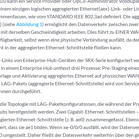
.0.0 kann ein Service Provider oder OpCo-Administrator Volldup
inem einzigen logischen aggregierten Ethernet(ae
x
)-Link- oder L
mmenfassen, wie vom STANDARD IEEE 802.3ad definiert. Die aggr
) (siehe
Abbildung 1
) ermöglicht den Datenverkehr zwischen zw
ie mit derselben Geschwindigkeit arbeiten. Dies führt zu EINER
rfügbarkeit, selbst wenn eine physische Verbindung ausfällt, da d
t in der aggregierten Ethernet-Schnittstelle fließen kann.
inks von Enterprise-Hub-Geräten der SRX-Serie konfiguriert wer
in einem Enterprise Hub umfasst drei Prozesse: Pre-Staging ein
lage und Aktivierung aggregiertes Ethernet auf physischen WAN-
 LAG-Pakets (aggregierte Ethernet-Schnittstelle) wird von Servic
hmen durchgeführt.
 die Topologie mit LAG-Paketkonfigurationen, die während der Pr
 bereitgestellt werden. Zwei Gigabit-Ethernet-Schnittstellen –
regierten Ethernet-Schnittstelle (z. B. ae0) zusammengefasst. Ebe
ert, dass sie ae1 bilden. Wenn xe-0/0/0 ausfällt, wird der Datenve
ae0 umgestellt. Daher fließt der Datenverkehr weiterhin über den 