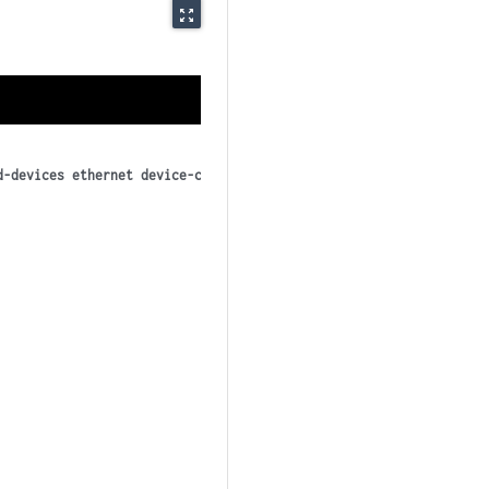
zoom_out_map
d-devices ethernet device-count 
2