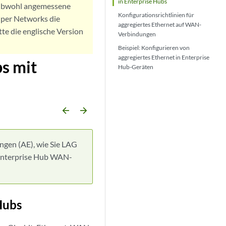
in Enterprise Hubs
. Obwohl angemessene
Konfigurationsrichtlinien für
iper Networks die
aggregiertes Ethernet auf WAN-
tte die englische Version
Verbindungen
Beispiel: Konfigurieren von
aggregiertes Ethernet in Enterprise
s mit
Hub-Geräten
arrow_backward
arrow_forward
ngen (AE), wie Sie LAG
 Enterprise Hub WAN-
Hubs