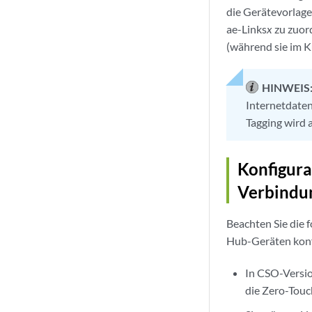
die Gerätevorlag
ae-Links
x
zu zuor
(während sie im 
HINWEIS
Internetdaten
Tagging wird 
Konfigura
Verbindu
Beachten Sie die 
Hub-Geräten konf
In CSO-Versio
die Zero-Touc