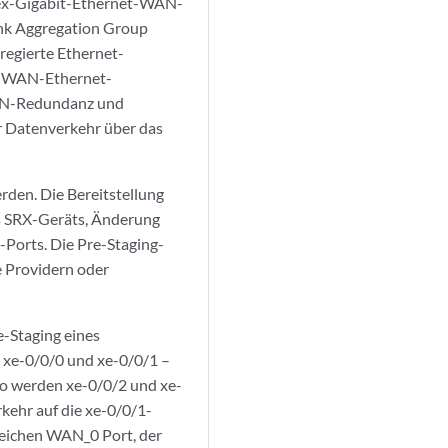
lex-Gigabit-Ethernet-WAN-
ink Aggregation Group
egierte Ethernet-
ei WAN-Ethernet-
 WAN-Redundanz und
er Datenverkehr über das
den. Die Bereitstellung
es SRX-Geräts, Änderung
Ports. Die Pre-Staging-
e Providern oder
e-Staging eines
 xe-0/0/0 und xe-0/0/1 –
nso werden xe-0/0/2 und xe-
rkehr auf die xe-0/0/1-
gleichen WAN_0 Port, der