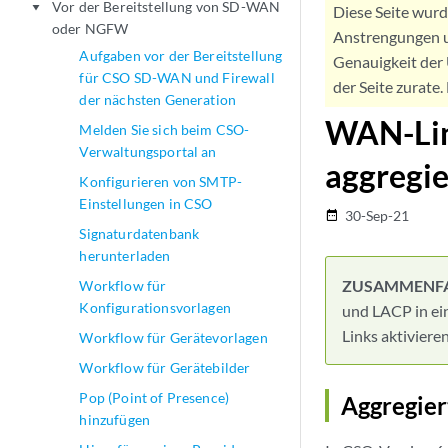
Vor der Bereitstellung von SD-WAN
play_arrow
Diese Seite wur
oder NGFW
Anstrengungen u
Aufgaben vor der Bereitstellung
Genauigkeit der 
für CSO SD-WAN und Firewall
der Seite zurate
der nächsten Generation
WAN-Lin
Melden Sie sich beim CSO-
Verwaltungsportal an
aggregie
Konfigurieren von SMTP-
Einstellungen in CSO
30-Sep-21
date_range
Signaturdatenbank
herunterladen
ZUSAMMENF
Workflow für
Konfigurationsvorlagen
und LACP in ei
Links aktivieren
Workflow für Gerätevorlagen
Workflow für Gerätebilder
Pop (Point of Presence)
Aggregier
hinzufügen