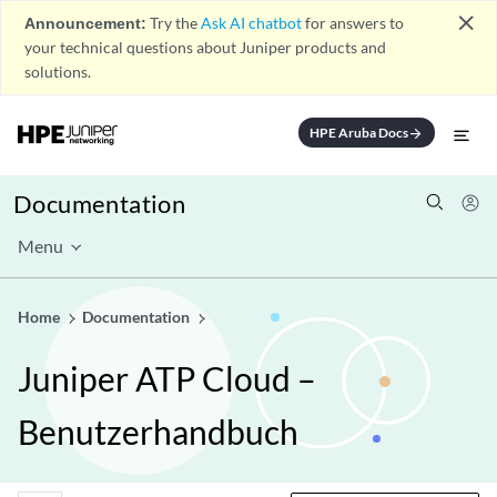
close
Announcement:
Try the
Ask AI chatbot
for answers to
your technical questions about Juniper products and
solutions.
HPE Aruba Docs
arrow_forward
Documentation
Menu
Home
Documentation
Juniper ATP Cloud –
Benutzerhandbuch