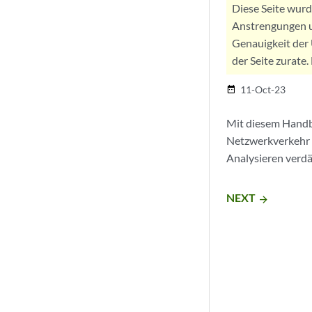
Diese Seite wur
Anstrengungen u
Genauigkeit der 
der Seite zurate
11-Oct-23
date_range
Mit diesem Handbu
Netzwerkverkehr 
Analysieren verdä
NEXT
arrow_forward