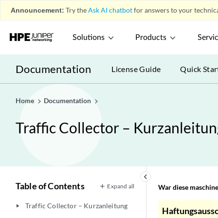
Announcement:
Try the
Ask AI chatbot
for answers to your technica
Solutions
Products
Servi
Documentation
License Guide
Quick Star
Home
Documentation
Traffic Collector – Kurzanleitun
keyboard_arrow_left
Table of Contents
Expand all
War diese maschinel
Traffic Collector – Kurzanleitung
play_arrow
Haftungsaussc