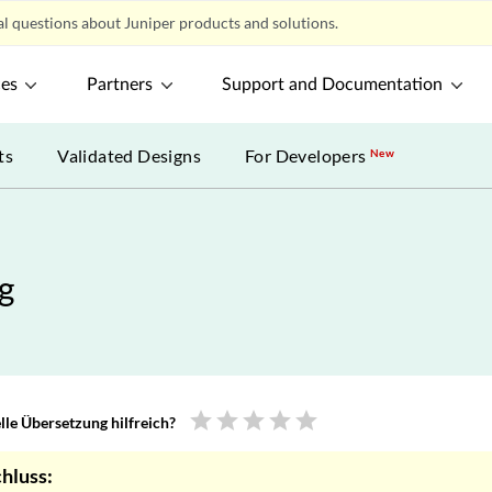
l questions about Juniper products and solutions.
ces
Partners
Support and Documentation
ts
Validated Designs
For Developers
New
g
star
star
star
star
star
le Übersetzung hilfreich?
hluss: