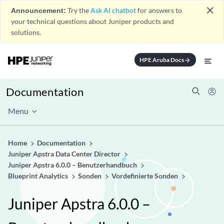
close
Announcement:
Try the
Ask AI chatbot
for answers to
your technical questions about Juniper products and
solutions.
HPE Aruba Docs
arrow_forward
Documentation
Menu
Home
Documentation
Juniper Apstra Data Center Director
Juniper Apstra 6.0.0 – Benutzerhandbuch
Blueprint Analytics
Sonden
Vordefinierte Sonden
Juniper Apstra 6.0.0 –