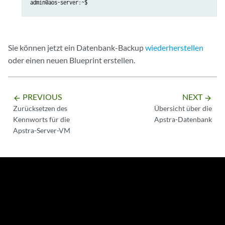
admin@aos-server:~$
Sie können jetzt ein Datenbank-Backup
wiederherstellen
oder einen neuen Blueprint erstellen.
PREVIOUS
NEXT
arrow_backward
arrow_forward
Zurücksetzen des
Übersicht über die
Kennworts für die
Apstra-Datenbank
Apstra-Server-VM