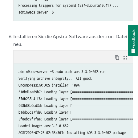
Processing triggers for systemd (237-3ubuntu10.41) ...

admin@aos-server:~$
Feedback
Installieren Sie die Apstra-Software aus der .run-Datei
neu.
content_copy
zoom_out_map
admin@aos-server:~$ sudo bash aos_3.3.0-662.run

Verifying archive integrity... All good.

Uncompressing AOS installer  100%

610bd1ae69b7: Loading layer [====================================
87db235c4ff8: Loading layer [====================================
668b88b6cd3d: Loading layer [====================================
b1dd55ca7fd9: Loading layer [====================================
3f8ebc7f1fae: Loading layer [====================================
Loaded image: aos:3.3.0-662

AOS[2020-07-28_02:58:36]: Installing AOS 3.3.0-662 package
