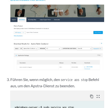
Führen Sie, wenn möglich, den
Befehl
service aos stop
aus, um den Apstra-Dienst zu beenden.
content_copy
zoom_out_map
admin@aos-server:~$ sudo service aos stop
