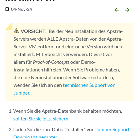
04-Nov-24
date_range
arrow_backward
arrow_forward
VORSICHT:
Bei der Neuinstallation des Apstra-
Servers werden ALLE Apstra-Daten von der Apstra-
Server-VM entfernt und eine neue Version wird neu
installiert. Mit Vorsicht verwenden. Dies ist vor
allem für
Proof-of-Concepts
oder Demo-
Installationen hilfreich. Wenn Sie Probleme haben,
die eine Neuinstallation der Software erfordern,
wenden Sie sich an den
technischen Support von
Juniper
.
Wenn Sie die Apstra-Datenbank behalten möchten,
sollten Sie sie jetzt sichern
.
Laden Sie die .run-Datei "Installer" von
Juniper Support
Downloads herunter
.