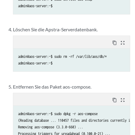
admin@aos-server:~$
Löschen Sie die Apstra-Serverdatenbank.
content_copy
zoom_out_map
admin@aos-server:~$ sudo rm -rf /var/lib/aos/db/*

admin@aos-server:~$
Entfernen Sie das Paket aos-compose.
content_copy
zoom_out_map
admin@aos-server:~$ sudo dpkg -r aos-compose

(Reading database ... 110457 files and directories currently inst
Removing aos-compose (3.3.0-660) ...

Processing triggers for ureadahead (0.100.0-21) ...
