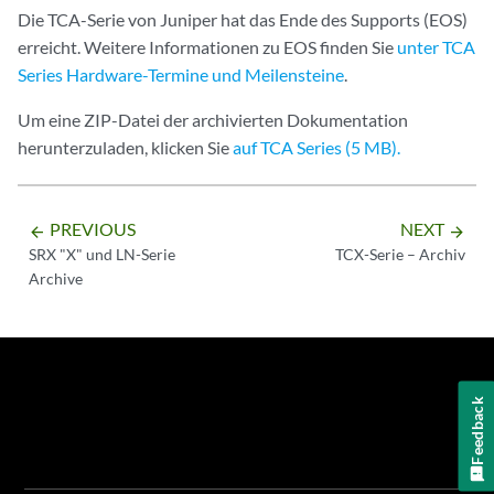
Die TCA-Serie von Juniper hat das Ende des Supports (EOS)
erreicht. Weitere Informationen zu EOS finden Sie
unter TCA
Series Hardware-Termine und Meilensteine
.
Um eine ZIP-Datei der archivierten Dokumentation
herunterzuladen, klicken Sie
auf TCA Series (5 MB).
PREVIOUS
NEXT
arrow_backward
arrow_forward
SRX "X" und LN-Serie
TCX-Serie – Archiv
Archive
Feedback