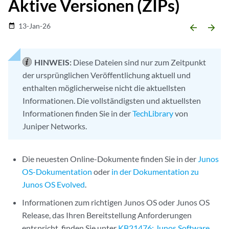
Aktive Versionen (ZIPs)
13-Jan-26
date_range
arrow_backward
arrow_forward
HINWEIS:
Diese Dateien sind nur zum Zeitpunkt
der ursprünglichen Veröffentlichung aktuell und
enthalten möglicherweise nicht die aktuellsten
Informationen. Die vollständigsten und aktuellsten
Informationen finden Sie in der
TechLibrary
von
Juniper Networks.
Die neuesten Online-Dokumente finden Sie in der
Junos
OS-Dokumentation
oder
in der Dokumentation zu
Junos OS Evolved
.
Informationen zum richtigen Junos OS oder Junos OS
Release, das Ihren Bereitstellung Anforderungen
entspricht, finden Sie unter
KB21476: Junos Software