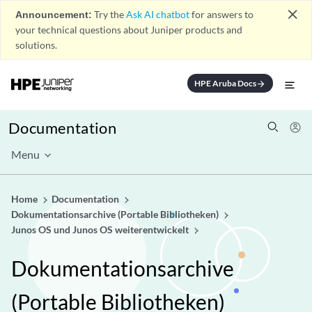
close
Announcement:
Try the
Ask AI chatbot
for answers to
your technical questions about Juniper products and
solutions.
HPE Aruba Docs
arrow_forward
Documentation
Menu
Home
Documentation
Dokumentationsarchive (Portable Bibliotheken)
Junos OS und Junos OS weiterentwickelt
Dokumentationsarchive
(Portable Bibliotheken)