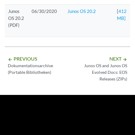
Junos
06/30/2020
Junos OS 20.2
[
412
OS 20.2
MB]
(PDF)
PREVIOUS
NEXT
arrow_backward
arrow_forward
Dokumentationsarchive
Junos OS and Junos OS
(Portable Bibliotheken)
Evolved Docs: EOS
Releases (ZIPs)