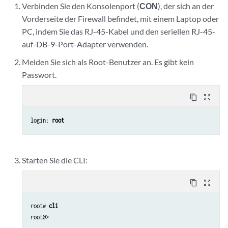
Verbinden Sie den Konsolenport (
CON
), der sich an der
Vorderseite der Firewall befindet, mit einem Laptop oder
PC, indem Sie das RJ-45-Kabel und den seriellen RJ-45-
auf-DB-9-Port-Adapter verwenden.
Melden Sie sich als Root-Benutzer an. Es gibt kein
Passwort.
content_copy
zoom_out_map
login: 
root
Starten Sie die CLI:
content_copy
zoom_out_map
root# 
cli