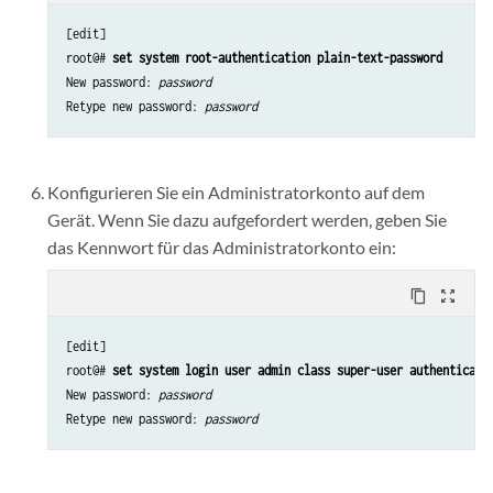
[edit]

root@# 
set system root-authentication plain-text-password
New password: 
password
Retype new password: 
password
Konfigurieren Sie ein Administratorkonto auf dem
Gerät. Wenn Sie dazu aufgefordert werden, geben Sie
das Kennwort für das Administratorkonto ein:
content_copy
zoom_out_map
[edit]

root@# 
set system login user admin class super-user authenticati
New password: 
password 
Retype new password: 
password 