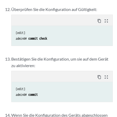
Überprüfen Sie die Konfiguration auf Gültigkeit:
content_copy
zoom_out_map
[edit]

admin@# 
commit check
Bestätigen Sie die Konfiguration, um sie auf dem Gerät
zu aktivieren:
content_copy
zoom_out_map
[edit]

admin@# 
commit
Wenn Sie die Konfiguration des Geräts abgeschlossen