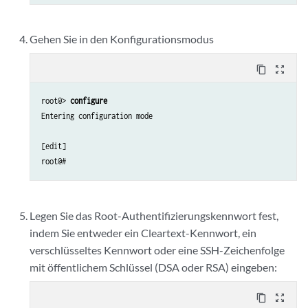
Gehen Sie in den Konfigurationsmodus
content_copy
zoom_out_map
root@> 
configure 
Entering configuration mode

[edit]

Legen Sie das Root-Authentifizierungskennwort fest,
indem Sie entweder ein Cleartext-Kennwort, ein
verschlüsseltes Kennwort oder eine SSH-Zeichenfolge
mit öffentlichem Schlüssel (DSA oder RSA) eingeben:
content_copy
zoom_out_map