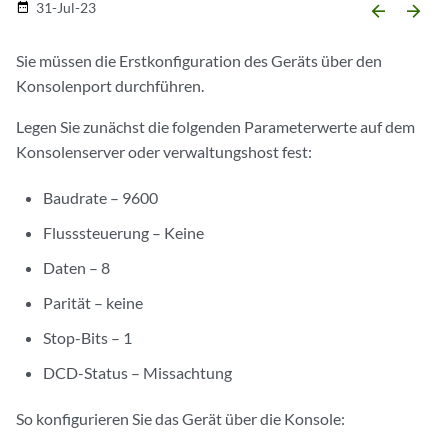
31-Jul-23
date_range
arrow_backward
arrow_forward
Sie müssen die Erstkonfiguration des Geräts über den
Konsolenport durchführen.
Legen Sie zunächst die folgenden Parameterwerte auf dem
Konsolenserver oder verwaltungshost fest:
Baudrate – 9600
Flusssteuerung – Keine
Daten – 8
Parität – keine
Stop-Bits – 1
DCD-Status – Missachtung
So konfigurieren Sie das Gerät über die Konsole: