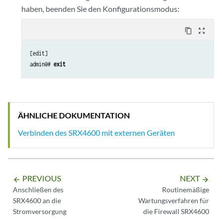
haben, beenden Sie den Konfigurationsmodus:
content_copy
zoom_out_map
[edit]

admin@# 
exit
ÄHNLICHE DOKUMENTATION
Verbinden des SRX4600 mit externen Geräten
PREVIOUS
NEXT
arrow_backward
arrow_forward
Anschließen des
Routinemäßige
SRX4600 an die
Wartungsverfahren für
Stromversorgung
die Firewall SRX4600