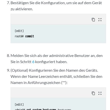
Bestätigen Sie die Konfiguration, um sie auf dem Gerät
zu aktivieren.
content_copy
zoom_out_map
[edit]

root@# 
commit
Melden Sie sich als der administrative Benutzer an, den
Sie in Schritt
6
konfiguriert haben.
(Optional) Konfigurieren Sie den Namen des Geräts.
Wenn der Name Leerzeichen enthält, schließen Sie den
Namen in Anführungszeichen (""):
content_copy
zoom_out_map
[edit]

admin@# 
set system host-name 
host-name