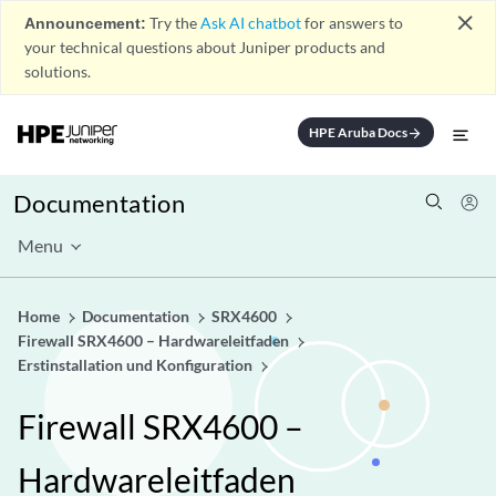
close
Announcement:
Try the
Ask AI chatbot
for answers to
your technical questions about Juniper products and
solutions.
HPE Aruba Docs
arrow_forward
Documentation
Menu
Home
Documentation
SRX4600
Firewall SRX4600 – Hardwareleitfaden
Erstinstallation und Konfiguration
Firewall SRX4600 –
Hardwareleitfaden