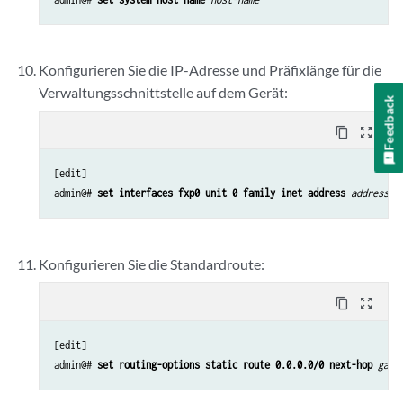
Konfigurieren Sie die IP-Adresse und Präfixlänge für die
Verwaltungsschnittstelle auf dem Gerät:
Feedback
content_copy
zoom_out_map
[edit]

admin@# 
set interfaces fxp0 unit 0 family inet address 
address/p
Konfigurieren Sie die Standardroute:
content_copy
zoom_out_map
[edit]

admin@# 
set routing-options static route 0.0.0.0/0 next-hop 
gate