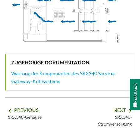
ZUGEHÖRIGE DOKUMENTATION
Wartung der Komponenten des SRX340 Services
Gateway-Kühlsystems
Feedback
PREVIOUS
NEXT
arrow_backward
arrow_forward
SRX340-Gehäuse
SRX340-
Stromversorgung