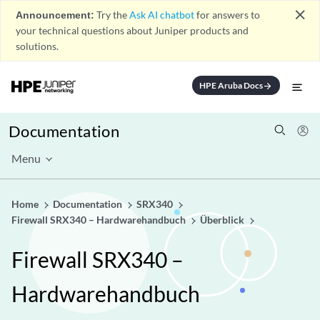
close
Announcement:
Try the
Ask AI chatbot
for answers to
your technical questions about Juniper products and
solutions.
HPE Aruba Docs
arrow_forward
Documentation
Menu
Home
Documentation
SRX340
Firewall SRX340 – Hardwarehandbuch
Überblick
Firewall SRX340 –
Hardwarehandbuch