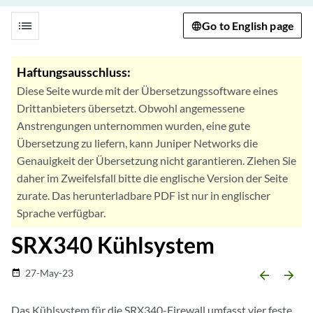
list
Go to English page
Haftungsausschluss:
Diese Seite wurde mit der Übersetzungssoftware eines
Drittanbieters übersetzt. Obwohl angemessene
Anstrengungen unternommen wurden, eine gute
Übersetzung zu liefern, kann Juniper Networks die
Genauigkeit der Übersetzung nicht garantieren. Ziehen Sie
daher im Zweifelsfall bitte die englische Version der Seite
zurate. Das herunterladbare PDF ist nur in englischer
Sprache verfügbar.
SRX340 Kühlsystem
27-May-23
date_range
arrow_backward
arrow_forward
Das Kühlsystem für die SRX340-Firewall umfasst vier feste