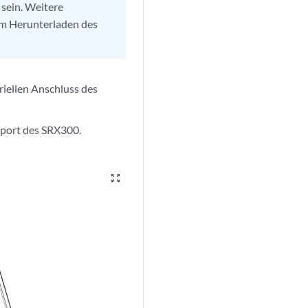
 sein. Weitere
m Herunterladen des
eriellen Anschluss des
nport des SRX300.
zoom_out_map