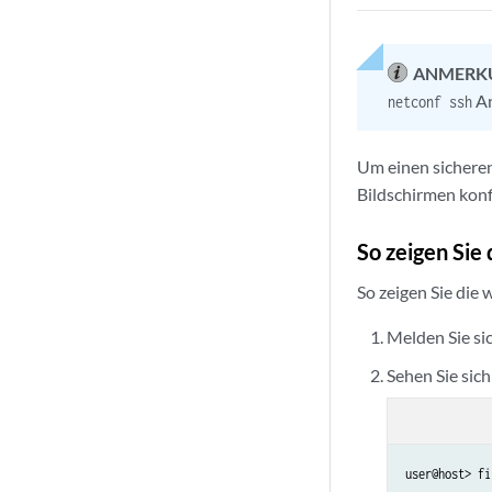
ANMERK
An
netconf ssh
Um einen sicheren
Bildschirmen konf
So zeigen Sie
So zeigen Sie die
Melden Sie si
Sehen Sie sic
user@host> fi