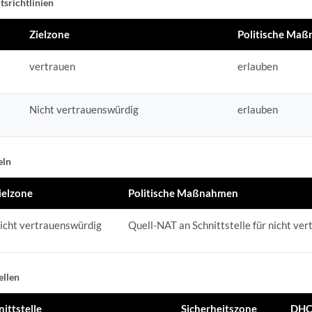
tsrichtlinien
Zielzone
Politische Ma
vertrauen
erlauben
Nicht vertrauenswürdig
erlauben
eln
ielzone
Politische Maßnahmen
icht vertrauenswürdig
Quell-NAT an Schnittstelle für nicht v
ellen
nittstelle
Sicherheitszone
DHC