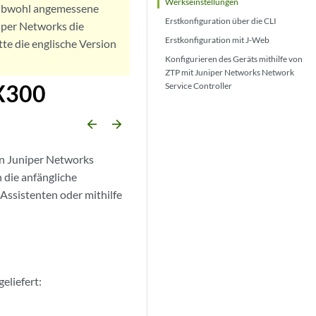
Werkseinstellungen
. Obwohl angemessene
Erstkonfiguration über die CLI
iper Networks die
Erstkonfiguration mit J-Web
tte die englische Version
Konfigurieren des Geräts mithilfe von
ZTP mit Juniper Networks Network
RX300
Service Controller
arrow_backward
arrow_forward
on Juniper Networks
 die anfängliche
Assistenten oder mithilfe
eliefert: