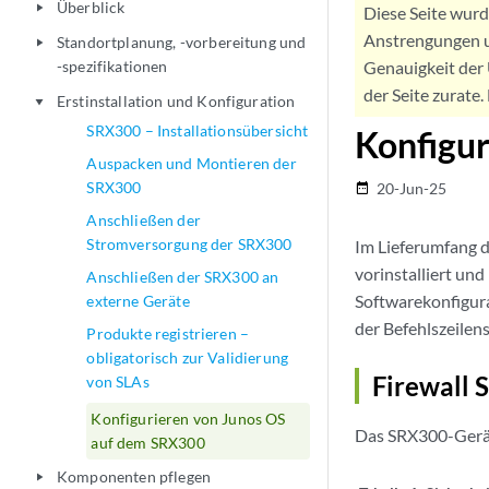
Überblick
play_arrow
Diese Seite wur
Anstrengungen u
Standortplanung, -vorbereitung und
play_arrow
-spezifikationen
Genauigkeit der 
der Seite zurate
Erstinstallation und Konfiguration
play_arrow
SRX300 – Installationsübersicht
Konfigu
Auspacken und Montieren der
SRX300
20-Jun-25
date_range
Anschließen der
Stromversorgung der SRX300
Im Lieferumfang d
vorinstalliert un
Anschließen der SRX300 an
Softwarekonfigura
externe Geräte
der Befehlszeilens
Produkte registrieren –
obligatorisch zur Validierung
Firewall 
von SLAs
Konfigurieren von Junos OS
Das SRX300-Gerät 
auf dem SRX300
Komponenten pflegen
play_arrow