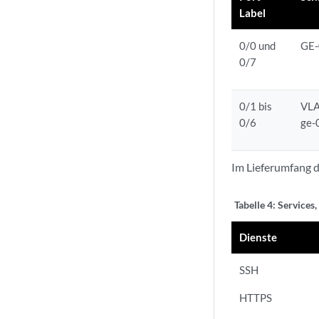
Label
0/0 und
GE-
0/7
0/1 bis
VLA
0/6
ge-
Im Lieferumfang d
Tabelle 4:
Services
Dienste
SSH
HTTPS