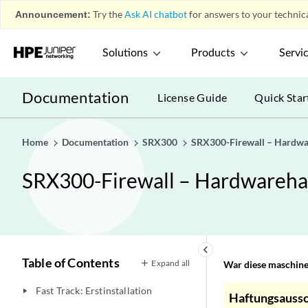
Announcement:
Try the
Ask AI chatbot
for answers to your technica
Solutions
Products
Servi
Documentation
License Guide
Quick Star
Home
Documentation
SRX300
SRX300-Firewall – Hardw
SRX300-Firewall – Hardwareh
keyboard_arrow_left
Table of Contents
Expand all
War diese maschinel
Fast Track: Erstinstallation
play_arrow
Haftungsaussc