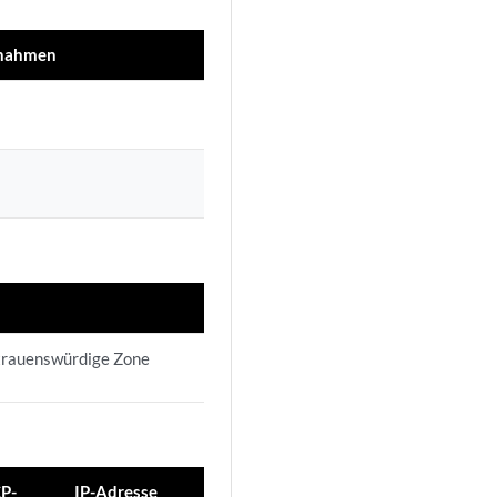
ßnahmen
ertrauenswürdige Zone
P-
IP-Adresse