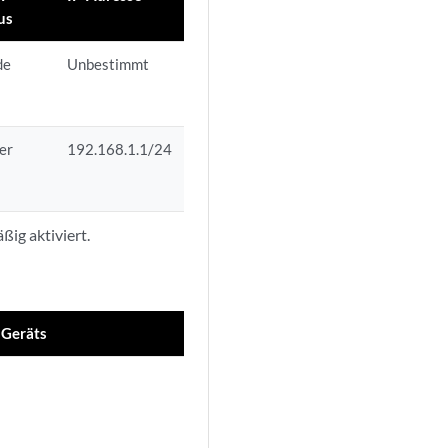
us
de
Unbestimmt
er
192.168.1.1/24
ig aktiviert.
 Geräts