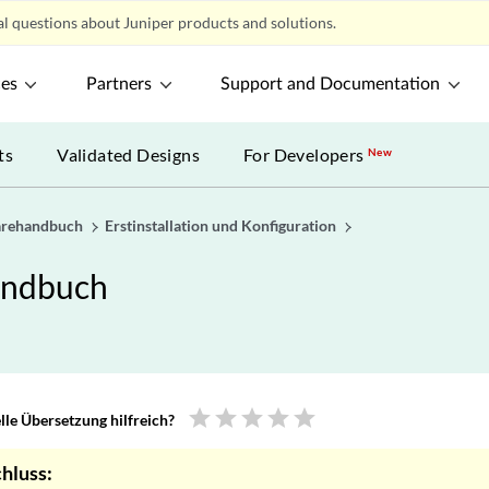
l questions about Juniper products and solutions.
ces
Partners
Support and Documentation
ts
Validated Designs
For Developers
New
arehandbuch
Erstinstallation und Konfiguration
andbuch
star
star
star
star
star
le Übersetzung hilfreich?
hluss: