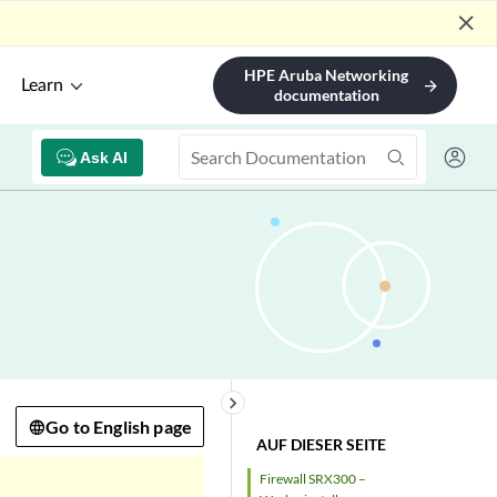
close
HPE Aruba Networking
Learn
arrow_forward
documentation
Ask AI
keyboard_arrow_right
Go to English page
AUF DIESER SEITE
Firewall SRX300 –