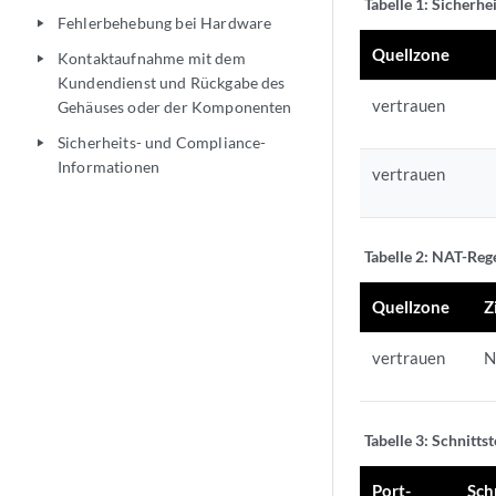
Tabelle 1:
Sicherhei
Fehlerbehebung bei Hardware
play_arrow
Quellzone
Kontaktaufnahme mit dem
play_arrow
Kundendienst und Rückgabe des
vertrauen
Gehäuses oder der Komponenten
Sicherheits- und Compliance-
play_arrow
Informationen
vertrauen
Tabelle 2:
NAT-Reg
Quellzone
Z
vertrauen
N
Tabelle 3:
Schnittst
Port-
Sch