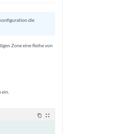
konfiguration die
digen Zone eine Reihe von
 ein.
content_copy
zoom_out_map