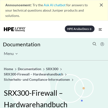
close
Announcement:
Try the
Ask AI chatbot
for answers to
your technical questions about Juniper products and
solutions.
HPE Aruba Docs
arrow_forward
Documentation
Menu
Home
Documentation
SRX300
SRX300-Firewall – Hardwarehandbuch
Sicherheits- und Compliance-Informationen
SRX300-Firewall –
Hardwarehandbuch