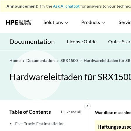
Announcement:
Try the
Ask AI chatbot
for answers to your technica
Solutions
Products
Servi
Documentation
License Guide
Quick Star
Home
Documentation
SRX1500
Hardwareleitfaden für S
Hardwareleitfaden für SRX1500
keyboard_arrow_left
Table of Contents
Expand all
War diese maschinel
Fast Track: Erstinstallation
play_arrow
Haftungsaussc