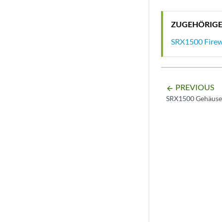
ZUGEHÖRIG
SRX1500 Firew
PREVIOUS
arrow_backward
SRX1500 Gehäuse