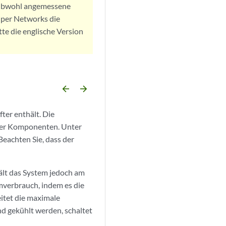
. Obwohl angemessene
iper Networks die
tte die englische Version
arrow_backward
arrow_forward
ter enthält. Die
iner Komponenten. Unter
Beachten Sie, dass der
hält das System jedoch am
mverbrauch, indem es die
itet die maximale
 gekühlt werden, schaltet