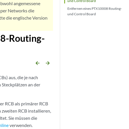
und Control Board
. Obwohl angemessene
Entfernen eines PTX10008 Routing-
iper Networks die
und Control Board
tte die englische Version
08-Routing-
arrow_backward
arrow_forward
s) aus, die je nach
n Steckplätzen an der
der RCB als primärer RCB
n zweiten RCB installieren,
tet. Sie müssen die
nline
verwenden.