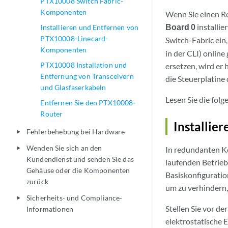
PTX10008 Switch Fabric-
Komponenten
Wenn Sie einen Ro
Board 0
installie
Installieren und Entfernen von
PTX10008-Linecard-
Switch-Fabric ein,
Komponenten
in der CLI) onlin
PTX10008 Installation und
ersetzen, wird er
Entfernung von Transceivern
die Steuerplatine
und Glasfaserkabeln
Lesen Sie die fol
Entfernen Sie den PTX10008-
Router
Installie
Fehlerbehebung bei Hardware
play_arrow
Wenden Sie sich an den
In redundanten Ko
play_arrow
Kundendienst und senden Sie das
laufenden Betrie
Gehäuse oder die Komponenten
Basiskonfiguratio
zurück
um zu verhindern,
Sicherheits- und Compliance-
play_arrow
Stellen Sie vor de
Informationen
elektrostatische 