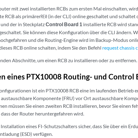
uter mit zwei installierten RCBs zum ersten Mal einschalten, wird
rte RCB als primärer
(in der CLI) online geschaltet und schaltet 
RE0
 und der in Steckplatz
Control Board 1
installierte RCB wird sta
e geschaltet. Sie können diese Konfiguration über die CLI ändern.
 hochgefahren und die Routing-Engine wird im Backup-Modus onlin
 dieses RCB online schalten, indem Sie den Befehl
request chassis c
genden Abschnitte, um einen RCB zu installieren oder zu entfernen.
ren eines PTX10008 Routing- und Control
nfigurationen ist ein PTX10008 RCB eine im laufenden Betrieb e
b austauschbare Komponente (FRU) vor Ort austauschbare Kompo
nen müssen Sie einen zweiten RCB installieren, bevor Sie einen fe
 dass der Router heruntergefahren wird.
r Installation eines FI-Schutzschalters sicher, dass Sie über ein E
Entladung (ESD) verfügen.