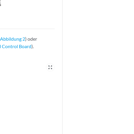
e
Abbildung 2
) oder
d Control Board
).
zoom_out_map