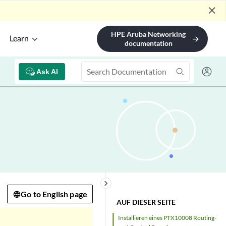
close
HPE Aruba Networking
Learn
arrow_forward
documentation
Ask AI
keyboard_arrow_right
Go to English page
AUF DIESER SEITE
Installieren eines PTX10008 Routing-