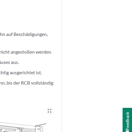
ihn auf Beschädigungen,
 nicht angestoßen werden.
äuses aus.
htig ausgerichtet ist.
nn, bis der RCB vollständig
zoom_out_map
Feedback