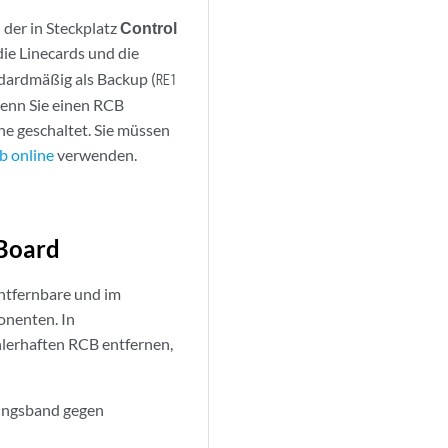
 der in Steckplatz
Control
die Linecards und die
ndardmäßig als Backup (
RE1
 Wenn Sie einen RCB
e geschaltet. Sie müssen
b online
verwenden.
 Board
ntfernbare und im
nenten. In
hlerhaften RCB entfernen,
rdungsband gegen