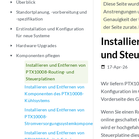
Überblick
play_arrow
Diese Seite wur
Anstrengungen u
Standortplanung, -vorbereitung und
play_arrow
-spezifikation
Genauigkeit der 
der Seite zurate
Erstinstallation und Konfiguration
play_arrow
für neue Systeme
Installi
Hardware-Upgrades
play_arrow
und Steu
Komponenten pflegen
play_arrow
Installieren und Entfernen von
17-Apr-26
date_range
PTX10008-Routing- und
Steuerplatinen
Wir liefern PTX10
Installieren und Entfernen von
Konfiguration im 
Komponenten des PTX10008-
Vorderseite des G
Kühlsystems
Installieren und Entfernen von
Wenn Sie einen Ro
PTX10008-
online geschaltet 
Stromversorgungssystemkomponenten
wird er hochgefah
Installieren und Entfernen von
Steuerplatine die