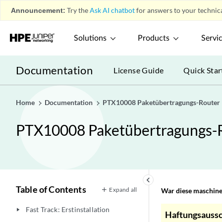
Announcement:
Try the
Ask AI chatbot
for answers to your technica
Solutions
Products
Servi
Documentation
License Guide
Quick Star
Home
Documentation
PTX10008 Paketübertragungs-Router 
PTX10008 Paketübertragungs-R
keyboard_arrow_left
Table of Contents
Expand all
War diese maschinel
Fast Track: Erstinstallation
play_arrow
Haftungsaussc