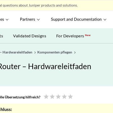
l questions about Juniper products and solutions.
ces
Partners
Support and Documentation
ts
Validated Designs
For Developers
New
– Hardwareleitfaden
Komponenten pflegen
outer – Hardwareleitfaden
star
star
star
star
star
le Übersetzung hilfreich?
hluss: