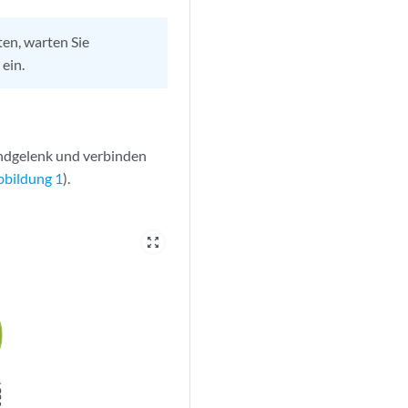
en, warten Sie
ein.
ndgelenk und verbinden
bbildung 1
).
zoom_out_map