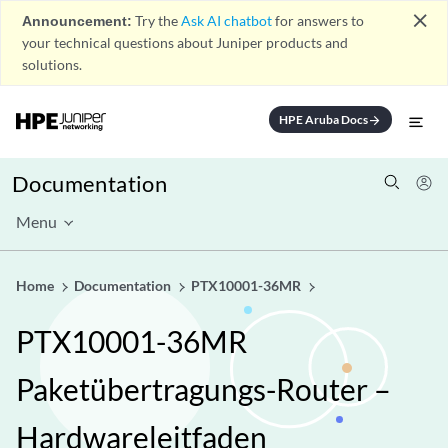
close
Announcement:
Try the
Ask AI chatbot
for answers to
your technical questions about Juniper products and
solutions.
HPE Aruba Docs
arrow_forward
Documentation
Menu
Home
Documentation
PTX10001-36MR
PTX10001-36MR
Paketübertragungs-Router –
Hardwareleitfaden