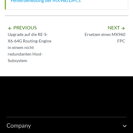
Fehlerbehebung der MX960 DPCs
PREVIOUS
NEXT
arrow_backward
arrow_forward
Upgrade auf die RE-S-
Ersetzen eines MX960
X6-64G Routing-Engine
FPC
in einem nicht
redundanten Host-
Subsystem
Company