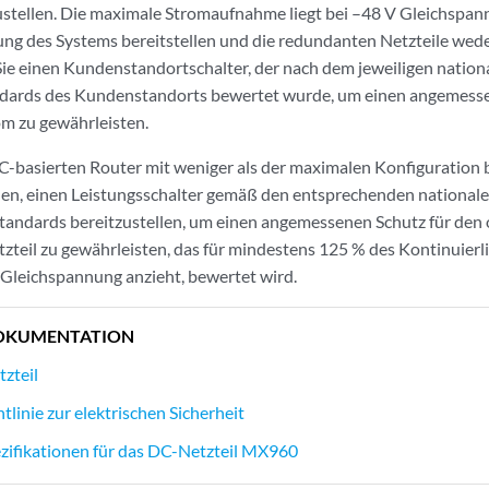
ustellen. Die maximale Stromaufnahme liegt bei –48 V Gleichspan
ung des Systems bereitstellen und die redundanten Netzteile we
ie einen Kundenstandortschalter, der nach dem jeweiligen nation
ndards des Kundenstandorts bewertet wurde, um einen angemesse
m zu gewährleisten.
-basierten Router mit weniger als der maximalen Konfiguration 
en, einen Leistungsschalter gemäß den entsprechenden nationale
tandards bereitzustellen, um einen angemessenen Schutz für de
zteil zu gewährleisten, das für mindestens 125 % des Kontinuierl
Gleichspannung anzieht, bewertet wird.
OKUMENTATION
zteil
linie zur elektrischen Sicherheit
ezifikationen für das DC-Netzteil MX960