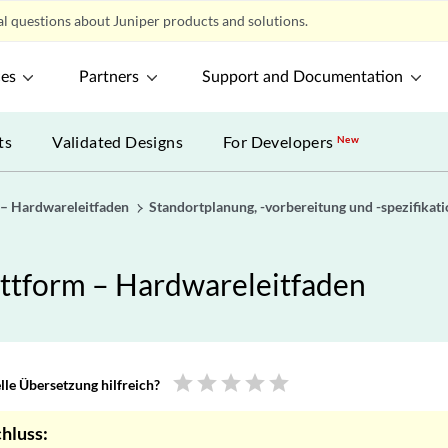
l questions about Juniper products and solutions.
ces
Partners
Support and Documentation
ts
Validated Designs
For Developers
New
 – Hardwareleitfaden
Standortplanung, -vorbereitung und -spezifikat
ttform – Hardwareleitfaden
star
star
star
star
star
le Übersetzung hilfreich?
hluss: