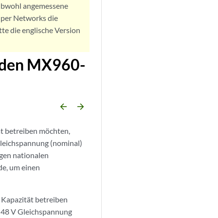
. Obwohl angemessene
iper Networks die
tte die englische Version
r den MX960-
arrow_backward
arrow_forward
t betreiben möchten,
Gleichspannung (nominal)
igen nationalen
de, um einen
 Kapazität betreiben
 –48 V Gleichspannung