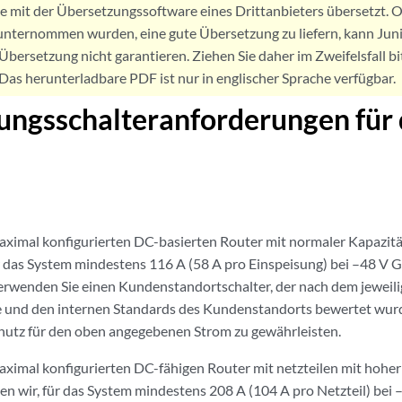
de mit der Übersetzungssoftware eines Drittanbieters übersetzt
nternommen wurden, eine gute Übersetzung zu liefern, kann Jun
Übersetzung nicht garantieren. Ziehen Sie daher im Zweifelsfall bi
. Das herunterladbare PDF ist nur in englischer Sprache verfügbar.
tungsschalteranforderungen fü
ximal konfigurierten DC-basierten Router mit normaler Kapazitä
r das System mindestens 116 A (58 A pro Einspeisung) bei –48 V 
Verwenden Sie einen Kundenstandortschalter, der nach dem jeweil
e und den internen Standards des Kundenstandorts bewertet wur
utz für den oben angegebenen Strom zu gewährleisten.
ximal konfigurierten DC-fähigen Router mit netzteilen mit hoher
n wir, für das System mindestens 208 A (104 A pro Netzteil) bei