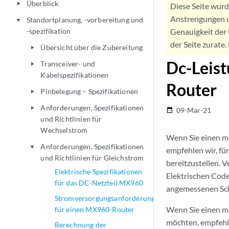
Überblick
play_arrow
Diese Seite wur
Anstrengungen u
Standortplanung, -vorbereitung und
play_arrow
-spezifikation
Genauigkeit der 
der Seite zurate
Übersicht über die Zubereitung
play_arrow
Dc-Leis
Transceiver- und
play_arrow
Kabelspezifikationen
Router
Pinbelegung – Spezifikationen
play_arrow
Anforderungen, Spezifikationen
play_arrow
09-Mar-21
date_range
und Richtlinien für
Wechselstrom
Wenn Sie einen ma
Anforderungen, Spezifikationen
play_arrow
empfehlen wir, fü
und Richtlinien für Gleichstrom
bereitzustellen. 
Elektrische Spezifikationen
Elektrischen Cod
für das DC-Netzteil MX960
angemessenen Sch
Stromversorgungsanforderungen
Wenn Sie einen ma
für einen MX960-Router
möchten, empfehle
Berechnung der