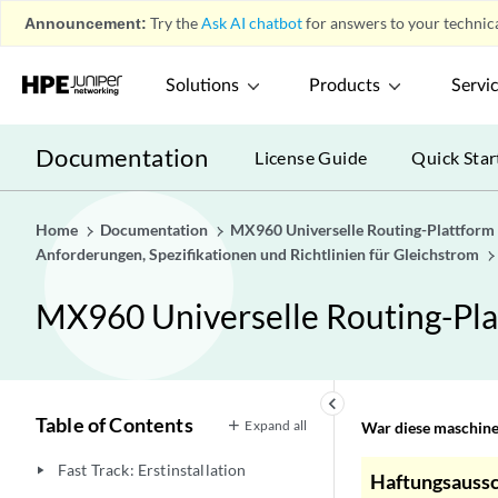
Announcement:
Try the
Ask AI chatbot
for answers to your technica
Solutions
Products
Servi
Documentation
License Guide
Quick Star
Home
Documentation
MX960 Universelle Routing-Plattform
Anforderungen, Spezifikationen und Richtlinien für Gleichstrom
MX960 Universelle Routing-Pla
keyboard_arrow_left
Table of Contents
Expand all
War diese maschinel
Fast Track: Erstinstallation
play_arrow
Haftungsaussc