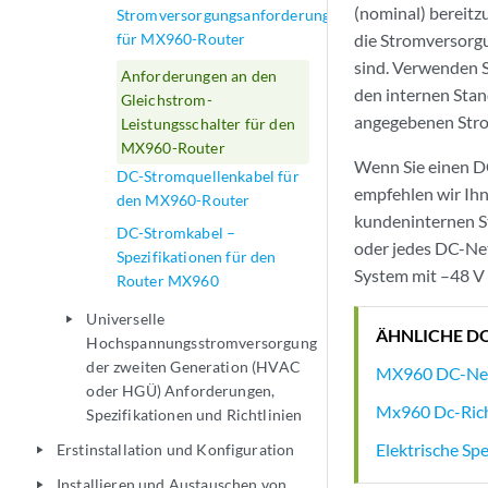
(nominal) bereitz
Stromversorgungsanforderungen
für MX960-Router
die Stromversorg
sind. Verwenden S
Anforderungen an den
den internen Sta
Gleichstrom-
angegebenen Stro
Leistungsschalter für den
MX960-Router
Wenn Sie einen DC
DC-Stromquellenkabel für
empfehlen wir Ihn
den MX960-Router
kundeninternen S
DC-Stromkabel –
oder jedes DC-Net
Spezifikationen für den
System mit –48 V 
Router MX960
Universelle
play_arrow
ÄHNLICHE D
Hochspannungsstromversorgung
der zweiten Generation (HVAC
MX960 DC-Net
oder HGÜ) Anforderungen,
Mx960 Dc-Richt
Spezifikationen und Richtlinien
Elektrische Sp
Erstinstallation und Konfiguration
play_arrow
Installieren und Austauschen von
play_arrow