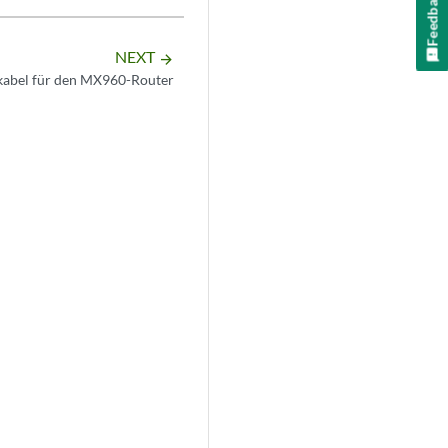
Feedback
NEXT
arrow_forward
abel für den MX960-Router