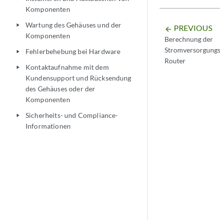
Komponenten
Wartung des Gehäuses und der
play_arrow
PREVIOUS
arrow_backward
Komponenten
Berechnung der
Stromversorgung
Fehlerbehebung bei Hardware
play_arrow
Router
Kontaktaufnahme mit dem
play_arrow
Kundensupport und Rücksendung
des Gehäuses oder der
Komponenten
Sicherheits- und Compliance-
play_arrow
Informationen