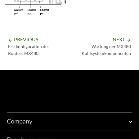
PREVIOUS
NEXT
arrow_backward
arrow_forward
Erstkonfiguration des
Wartung der MX480
Routers MX480
Kühlsystemkomponenten
Company