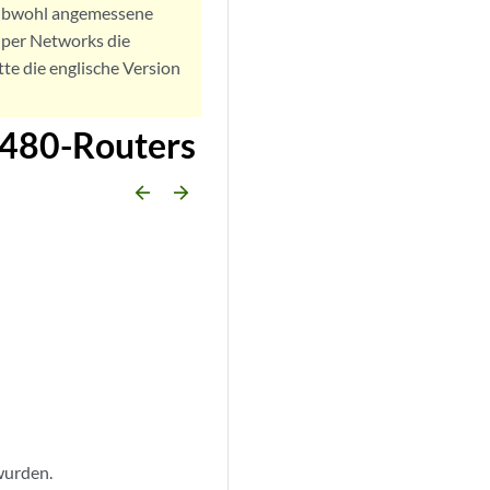
. Obwohl angemessene
iper Networks die
tte die englische Version
MX480-Routers
arrow_backward
arrow_forward
 wurden.