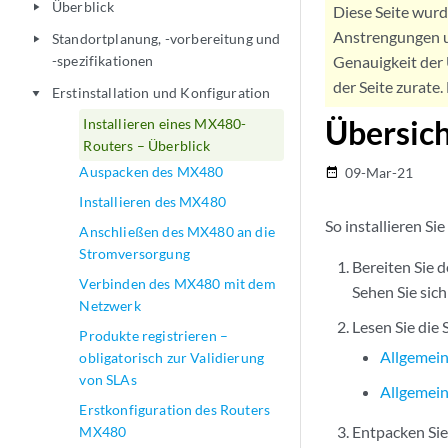
Überblick
play_arrow
Diese Seite wur
Anstrengungen u
Standortplanung, -vorbereitung und
play_arrow
-spezifikationen
Genauigkeit der 
der Seite zurate
Erstinstallation und Konfiguration
play_arrow
Übersich
Installieren eines MX480-
Routers – Überblick
Auspacken des MX480
09-Mar-21
date_range
Installieren des MX480
So installieren Si
Anschließen des MX480 an die
Stromversorgung
Bereiten Sie d
Verbinden des MX480 mit dem
Sehen Sie sic
Netzwerk
Lesen Sie die
Produkte registrieren –
Allgemein
obligatorisch zur Validierung
von SLAs
Allgemein
Erstkonfiguration des Routers
Entpacken Sie
MX480