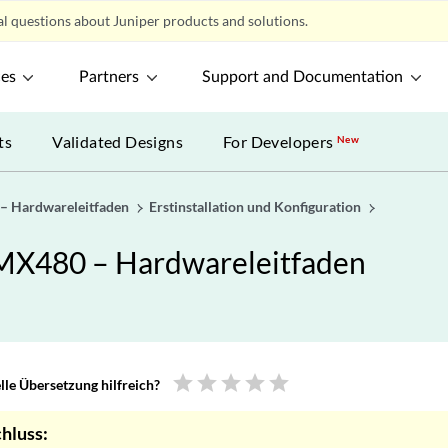
l questions about Juniper products and solutions.
ces
Partners
Support and Documentation
ts
Validated Designs
For Developers
New
 – Hardwareleitfaden
Erstinstallation und Konfiguration
 MX480 – Hardwareleitfaden
star
star
star
star
star
le Übersetzung hilfreich?
hluss: