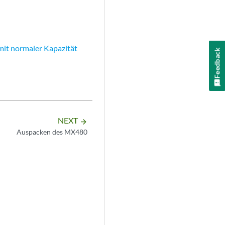
it normaler Kapazität
Feedback
NEXT
arrow_forward
Auspacken des MX480