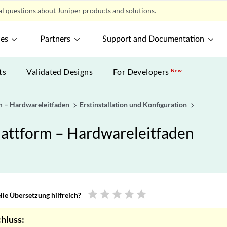
l questions about Juniper products and solutions.
ces
Partners
Support and Documentation
ts
Validated Designs
For Developers
New
m – Hardwareleitfaden
Erstinstallation und Konfiguration
attform – Hardwareleitfaden
star
star
star
star
star
le Übersetzung hilfreich?
hluss: