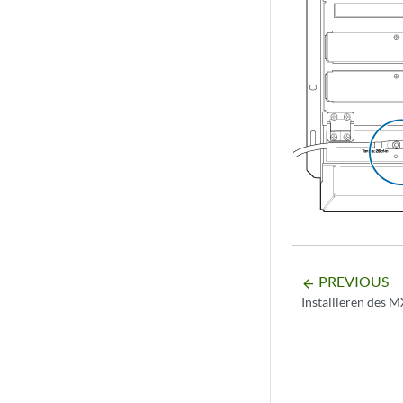
PREVIOUS
arrow_backward
Installieren des 