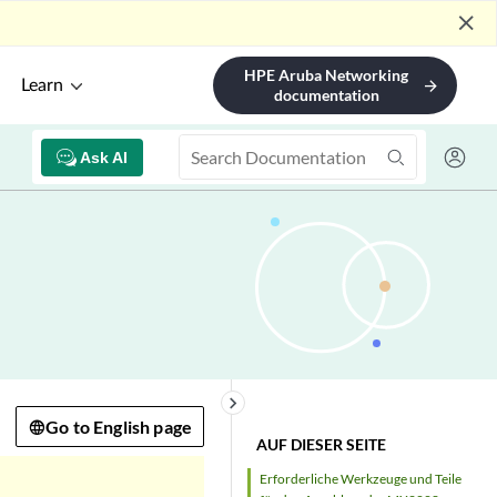
close
HPE Aruba Networking
Learn
arrow_forward
documentation
Ask AI
keyboard_arrow_right
Go to English page
AUF DIESER SEITE
Erforderliche Werkzeuge und Teile