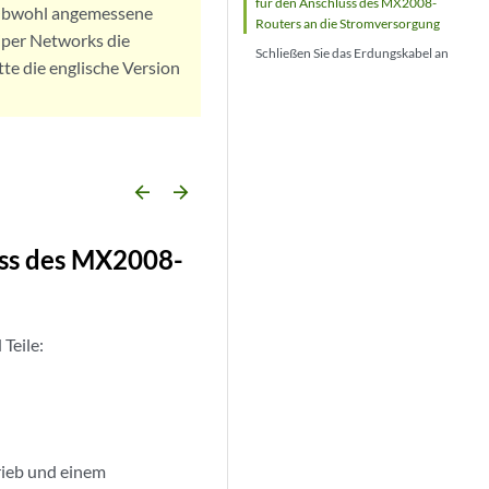
für den Anschluss des MX2008-
. Obwohl angemessene
Routers an die Stromversorgung
iper Networks die
Schließen Sie das Erdungskabel an
tte die englische Version
arrow_backward
arrow_forward
uss des MX2008-
Teile:
rieb und einem