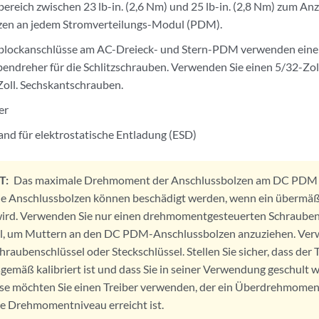
eich zwischen 23 lb-in. (2,6 Nm) und 25 lb-in. (2,8 Nm) zum An
zen an jedem Stromverteilungs-Modul (PDM).
lockanschlüsse am AC-Dreieck- und Stern-PDM verwenden einen
bendreher für die Schlitzschrauben. Verwenden Sie einen 5/32-Zol
Zoll. Sechskantschrauben.
er
d für elektrostatische Entladung (ESD)
T:
Das maximale Drehmoment der Anschlussbolzen am DC PDM be
Die Anschlussbolzen können beschädigt werden, wenn ein überm
wird. Verwenden Sie nur einen drehmomentgesteuerten Schraube
el, um Muttern an den DC PDM-Anschlussbolzen anzuziehen. Ver
hraubenschlüssel oder Steckschlüssel. Stellen Sie sicher, dass der
emäß kalibriert ist und dass Sie in seiner Verwendung geschult 
se möchten Sie einen Treiber verwenden, der ein Überdrehmoment
te Drehmomentniveau erreicht ist.