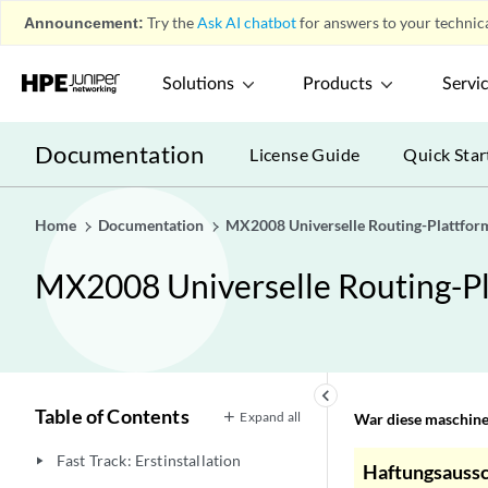
Announcement:
Try the
Ask AI chatbot
for answers to your technica
Solutions
Products
Servi
Documentation
License Guide
Quick Star
Home
Documentation
MX2008 Universelle Routing-Plattfor
MX2008 Universelle Routing-Pl
keyboard_arrow_left
Table of Contents
Expand all
War diese maschinel
Fast Track: Erstinstallation
play_arrow
Haftungsaussc