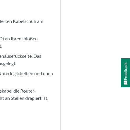
ieferten Kabelschuh am
SD) an Ihrem bloßen
.
ehäuserückseite. Das
sgelegt.
Feedback
 Unterlegscheiben und dann
gskabel die Router-
 an Stellen drapiert ist,