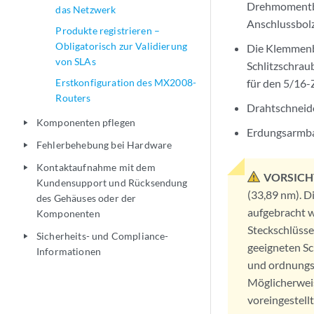
Drehmomentber
das Netzwerk
Anschlussbol
Produkte registrieren –
Obligatorisch zur Validierung
Die Klemmenb
von SLAs
Schlitzschrau
Erstkonfiguration des MX2008-
für den 5/16-
Routers
Drahtschneid
Komponenten pflegen
play_arrow
Erdungsarmban
Fehlerbehebung bei Hardware
play_arrow
Kontaktaufnahme mit dem
play_arrow
VORSICH
Kundensupport und Rücksendung
(33,89 nm). 
des Gehäuses oder der
aufgebracht 
Komponenten
Steckschlüss
Sicherheits- und Compliance-
play_arrow
geeigneten Sc
Informationen
und ordnungsg
Möglicherwei
voreingestell