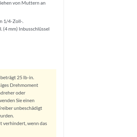
ziehen von Muttern an
 1/4-Zoll-.
l. (4 mm) Inbusschlüssel
trägt 25 lb-in.
äßiges Drehmoment
ndreher oder
wenden Sie einen
 Treiber unbeschädigt
wurden.
 verhindert, wenn das