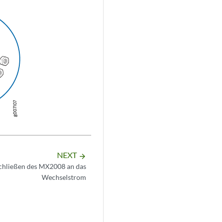
NEXT
arrow_forward
chließen des MX2008 an das
Wechselstrom