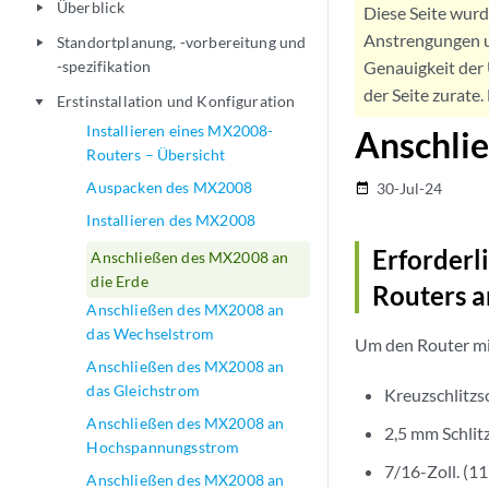
Überblick
play_arrow
Diese Seite wur
Anstrengungen u
Standortplanung, -vorbereitung und
play_arrow
-spezifikation
Genauigkeit der 
der Seite zurate
Erstinstallation und Konfiguration
play_arrow
Installieren eines MX2008-
Anschli
Routers – Übersicht
Auspacken des MX2008
30-Jul-24
date_range
Installieren des MX2008
Erforderl
Anschließen des MX2008 an
die Erde
Routers a
Anschließen des MX2008 an
das Wechselstrom
Um den Router mit
Anschließen des MX2008 an
das Gleichstrom
Kreuzschlitz
Anschließen des MX2008 an
2,5 mm Schlit
Hochspannungsstrom
7/16-Zoll. (1
Anschließen des MX2008 an