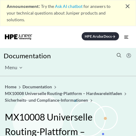
close
Announcement:
Try the
Ask AI chatbot
for answers to
your technical questions about Juniper products and
solutions.
HPE Aruba Docs
arrow_forward
Documentation
Menu
Home
Documentation
MX10008 Universelle Routing-Plattform – Hardwareleitfaden
Sicherheits- und Compliance-Informationen
MX10008 Universelle
Routing-Plattform –