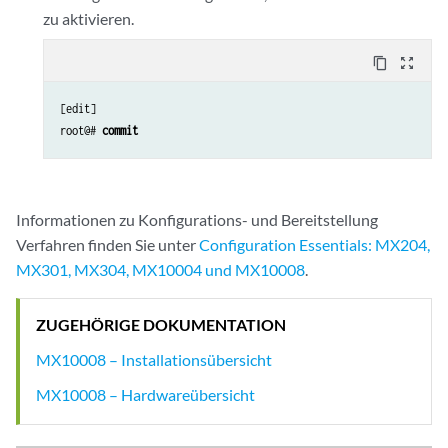
zu aktivieren.
content_copy
zoom_out_map
[edit] 

root@# 
commit
Informationen zu Konfigurations- und Bereitstellung
Verfahren finden Sie unter
Configuration Essentials: MX204,
MX301, MX304, MX10004 und MX10008
.
ZUGEHÖRIGE DOKUMENTATION
MX10008 – Installationsübersicht
MX10008 – Hardwareübersicht