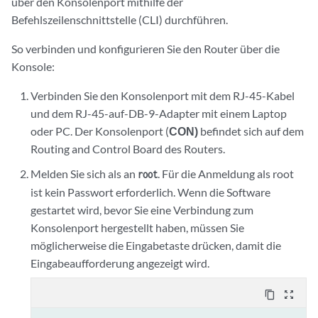
über den Konsolenport mithilfe der
Befehlszeilenschnittstelle (CLI) durchführen.
So verbinden und konfigurieren Sie den Router über die
Konsole:
Verbinden Sie den Konsolenport mit dem RJ-45-Kabel
und dem RJ-45-auf-DB-9-Adapter mit einem Laptop
oder PC. Der Konsolenport (
CON)
befindet sich auf dem
Routing and Control Board des Routers.
Melden Sie sich als an
. Für die Anmeldung als root
root
ist kein Passwort erforderlich. Wenn die Software
gestartet wird, bevor Sie eine Verbindung zum
Konsolenport hergestellt haben, müssen Sie
möglicherweise die Eingabetaste drücken, damit die
Eingabeaufforderung angezeigt wird.
content_copy
zoom_out_map