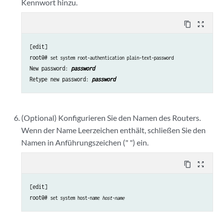
Kennwort hinzu.
content_copy
zoom_out_map
[edit]

root@# 
set system root-authentication plain-text-password
New password: 
password
Retype new password: 
password
(Optional) Konfigurieren Sie den Namen des Routers.
Wenn der Name Leerzeichen enthält, schließen Sie den
Namen in Anführungszeichen (" ") ein.
content_copy
zoom_out_map
[edit]

root@# 
set system host-name 
host-name