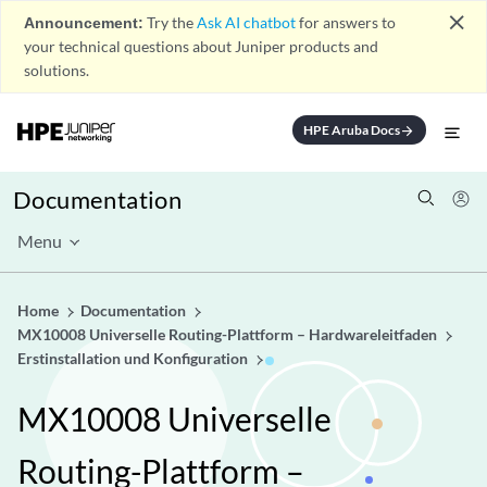
close
Announcement:
Try the
Ask AI chatbot
for answers to
your technical questions about Juniper products and
solutions.
HPE Aruba Docs
arrow_forward
Documentation
Menu
Home
Documentation
MX10008 Universelle Routing-Plattform – Hardwareleitfaden
Erstinstallation und Konfiguration
MX10008 Universelle
Routing-Plattform –