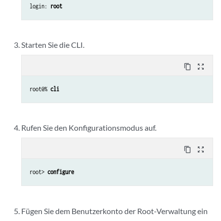
login: 
root
Starten Sie die CLI.
content_copy
zoom_out_map
root@% 
cli
Rufen Sie den Konfigurationsmodus auf.
content_copy
zoom_out_map
root> 
configure
Fügen Sie dem Benutzerkonto der Root-Verwaltung ein