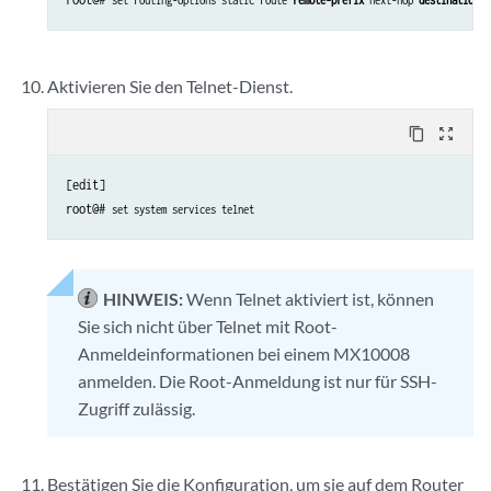
set routing-options static route 
remote-prefix
 next-hop 
destination-i
Aktivieren Sie den Telnet-Dienst.
content_copy
zoom_out_map
[edit]

root@# 
set system services telnet
HINWEIS:
Wenn Telnet aktiviert ist, können
Sie sich nicht über Telnet mit Root-
Anmeldeinformationen bei einem MX10008
anmelden. Die Root-Anmeldung ist nur für SSH-
Zugriff zulässig.
Bestätigen Sie die Konfiguration, um sie auf dem Router