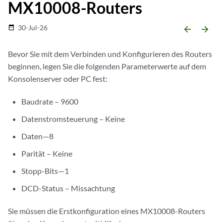
MX10008-Routers
30-Jul-26
date_range
arrow_backward
arrow_forward
Bevor Sie mit dem Verbinden und Konfigurieren des Routers
beginnen, legen Sie die folgenden Parameterwerte auf dem
Konsolenserver oder PC fest:
Baudrate – 9600
Datenstromsteuerung – Keine
Daten—8
Parität – Keine
Stopp-Bits—1
DCD-Status – Missachtung
Sie müssen die Erstkonfiguration eines MX10008-Routers