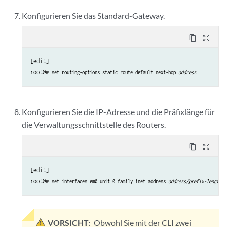
Konfigurieren Sie das Standard-Gateway.
content_copy
zoom_out_map
[edit]

root@# 
set routing-options static route default next-hop 
address
Konfigurieren Sie die IP-Adresse und die Präfixlänge für
die Verwaltungsschnittstelle des Routers.
content_copy
zoom_out_map
[edit]

root@# 
set interfaces em0 unit 0 family inet address 
address/prefix-length
VORSICHT:
Obwohl Sie mit der CLI zwei