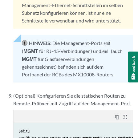
Management-Ethernet-Schnittstellen im selben
Subnetz konfigurieren können, ist nur eine
Schnittstelle verwendbar und wird unterstützt.
HINWEIS:
Die Management-Ports
em0
(
MGMT
für RJ-45-Verbindungen) und
(auch
em1
Feedback
MGMT
für Glasfaserverbindungen
gekennzeichnet) befinden sich auf dem
Portpanel der RCBs des MX10008-Routers.
(Optional) Konfigurieren Sie die statischen Routen zu
Remote-Präfixen mit Zugriff auf den Management-Port.
content_copy
zoom_out_map
[edit]

root@# 