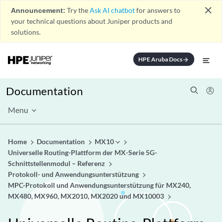
close
Announcement:
Try the
Ask AI chatbot
for answers to
your technical questions about Juniper products and
solutions.
HPE Aruba Docs
arrow_forward
Documentation
Menu
Home
Documentation
MX10
Universelle Routing-Plattform der MX-Serie 5G-
Schnittstellenmodul – Referenz
Protokoll- und Anwendungsunterstützung
MPC-Protokoll und Anwendungsunterstützung für MX240,
MX480, MX960, MX2010, MX2020 und MX10003