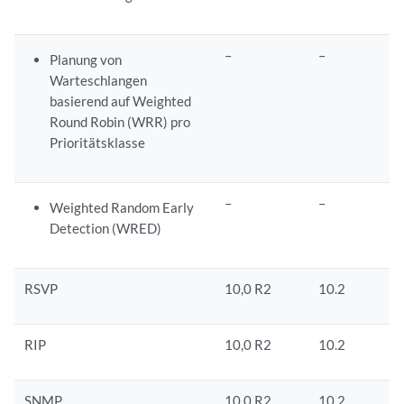
–
–
Planung von
Warteschlangen
basierend auf Weighted
Round Robin (WRR) pro
Prioritätsklasse
–
–
Weighted Random Early
Detection (WRED)
RSVP
10,0 R2
10.2
RIP
10,0 R2
10.2
SNMP
10,0 R2
10.2