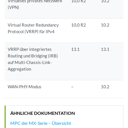
Virtuelles privates Netzwerk
10,0 R2
10.2
(VPN)
Virtual Router Redundancy
10,0 R2
10.2
Protocol (VRRP) für IPv4
VRRP über integriertes
13.1
13.1
Routing und Bridging (IRB)
auf Multi-Chassis-Link-
Aggregation
WAN-PHY-Modus
–
10.2
ÄHNLICHE DOKUMENTATION
MPC der MX-Serie – Übersicht