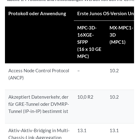
Protokoll oder Anwendung
Erste Junos OS-Version Un
MPC-3D-
MX-MPC1-
16XGE-
3D
SFPP
(MPC1)
(16 x 10 GE
MPC)
Access Node Control Protocol
–
10.2
(ANCP)
Akzeptiert Datenverkehr, der
10,0 R2
10.2
für GRE-Tunnel oder DVMRP-
Tunnel (IP-in-IP) bestimmt ist
Aktiv-Aktiv-Bridging in Multi-
13.1
13.1
Chassis-Link-Aggregation