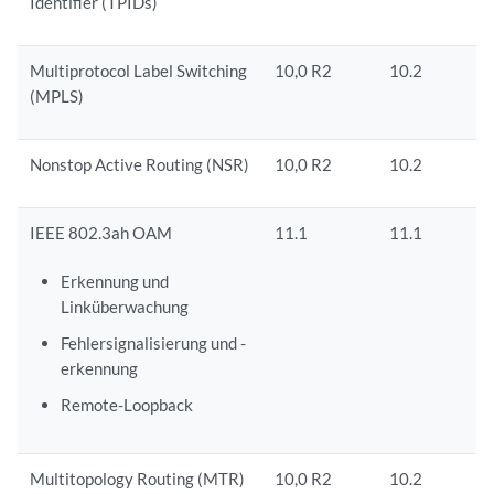
Identifier (TPIDs)
Multiprotocol Label Switching
10,0 R2
10.2
(MPLS)
Nonstop Active Routing (NSR)
10,0 R2
10.2
IEEE 802.3ah OAM
11.1
11.1
Erkennung und
Linküberwachung
Fehlersignalisierung und -
erkennung
Remote-Loopback
Multitopology Routing (MTR)
10,0 R2
10.2