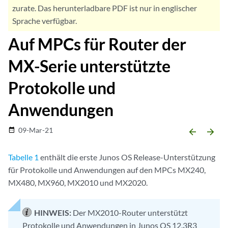
zurate. Das herunterladbare PDF ist nur in englischer
Sprache verfügbar.
Auf MPCs für Router der
MX-Serie unterstützte
Protokolle und
Anwendungen
09-Mar-21
date_range
arrow_backward
arrow_forward
Tabelle 1
enthält die erste Junos OS Release-Unterstützung
für Protokolle und Anwendungen auf den MPCs MX240,
MX480, MX960, MX2010 und MX2020.
HINWEIS:
Der MX2010-Router unterstützt
Protokolle und Anwendungen in Junos OS 12.3R3