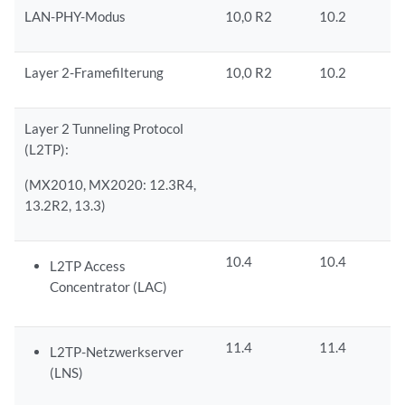
LAN-PHY-Modus
10,0 R2
10.2
Layer 2-Framefilterung
10,0 R2
10.2
Layer 2 Tunneling Protocol
(L2TP):
(MX2010, MX2020: 12.3R4,
13.2R2, 13.3)
10.4
10.4
L2TP Access
Concentrator (LAC)
11.4
11.4
L2TP-Netzwerkserver
(LNS)