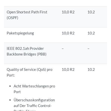
Open Shortest Path First
10,0 R2
10.2
(OSPF)
Paketspiegelung
10,0 R2
10.2
IEEE 802.1ah Provider
–
–
Backbone Bridges (PBB)
Quality of Service (QoS) pro
10,0 R2
10.2
Port:
Acht Warteschlangen pro
Port
Überschusskonfiguration
auf Der Traffic Control-