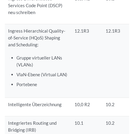
Services Code Point (DSCP)
neu schreiben
Ingress Hierarchical Quality-
12.1R3
12.1R3
of-Service (HQoS) Shaping
and Scheduling:
Gruppe virtueller LANs
(VLANs)
VlaN-Ebene (Virtual LAN)
Portebene
Intelligente Überzeichnung
10,0 R2
10.2
Integriertes Routing und
10.1
10.2
Bridging (IRB)