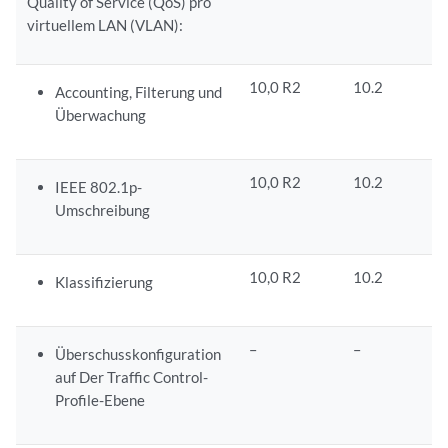
Quality of Service (QoS) pro
virtuellem LAN (VLAN):
10,0 R2
10.2
Accounting, Filterung und
Überwachung
10,0 R2
10.2
IEEE 802.1p-
Umschreibung
10,0 R2
10.2
Klassifizierung
–
–
Überschusskonfiguration
auf Der Traffic Control-
Profile-Ebene