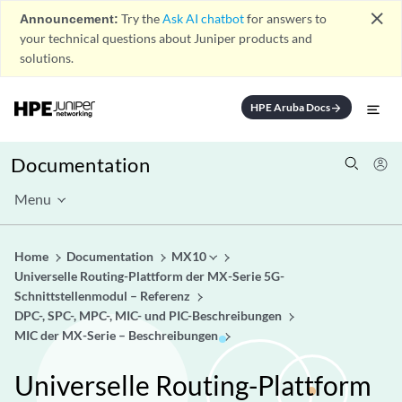
close
Announcement:
Try the
Ask AI chatbot
for answers to
your technical questions about Juniper products and
solutions.
HPE Aruba Docs
arrow_forward
Documentation
Menu
Home
Documentation
MX10
Universelle Routing-Plattform der MX-Serie 5G-
Schnittstellenmodul – Referenz
DPC-, SPC-, MPC-, MIC- und PIC-Beschreibungen
MIC der MX-Serie – Beschreibungen
Universelle Routing-Plattform