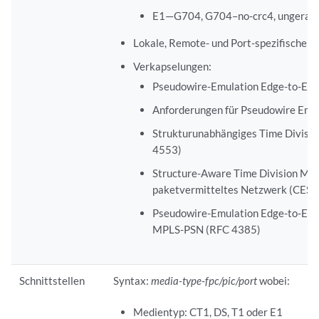
E1—G704, G704–no-crc4, ungerah
Lokale, Remote- und Port-spezifische 
Verkapselungen:
Pseudowire-Emulation Edge-to-Edg
Anforderungen für Pseudowire Emu
Strukturunabhängiges Time Divisio
4553)
Structure-Aware Time Division Mult
paketvermitteltes Netzwerk (CES
Pseudowire-Emulation Edge-to-Edg
MPLS-PSN (RFC 4385)
Schnittstellen
Syntax:
media-type
-
fpc/pic/port
wobei:
Medientyp: CT1, DS, T1 oder E1