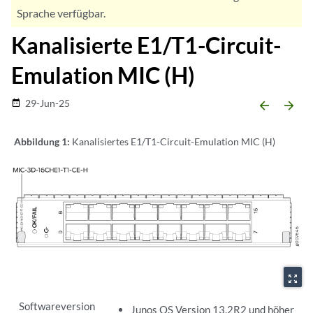
Sprache verfügbar.
Kanalisierte E1/T1-Circuit-
Emulation MIC (H)
29-Jun-25
date_range
arrow_backward
arrow_forward
Abbildung 1:
Kanalisiertes E1/T1-Circuit-Emulation MIC (H)
zoom_out_map
Softwareversion
Junos OS Version 13.2R2 und höher