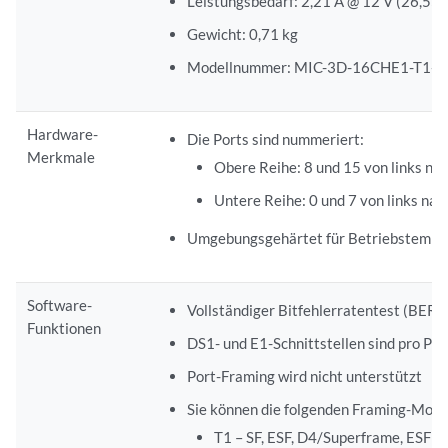
Leistungsbedarf: 2,21 A @ 12 V (26,55
Gewicht: 0,71 kg
Modellnummer: MIC-3D-16CHE1-T1-C
Hardware-
Die Ports sind nummeriert:
Merkmale
Obere Reihe: 8 und 15 von links nac
Untere Reihe: 0 und 7 von links nac
Umgebungsgehärtet für Betriebstemper
Software-
Vollständiger Bitfehlerratentest (BERT
Funktionen
DS1- und E1-Schnittstellen sind pro Po
Port-Framing wird nicht unterstützt
Sie können die folgenden Framing-Modi m
T1 – SF, ESF, D4/Superframe, ESF (