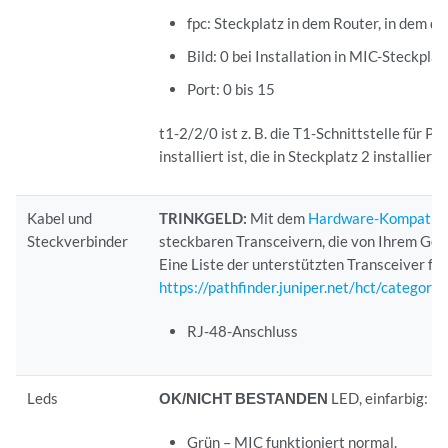
fpc: Steckplatz in dem Router, in dem die
Bild: 0 bei Installation in MIC-Steckplat
Port: 0 bis 15
t1-2/2/0 ist z. B. die T1-Schnittstelle für 
installiert ist, die in Steckplatz 2 installiert i
Kabel und
TRINKGELD:
Mit dem
Hardware-Kompatibil
Steckverbinder
steckbaren Transceivern, die von Ihrem Ger
Eine Liste der unterstützten Transceiver fü
https://pathfinder.juniper.net/hct/cate
RJ-48-Anschluss
Leds
OK/NICHT BESTANDEN
LED, einfarbig:
Grün – MIC funktioniert normal.