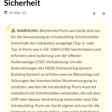
Sicherheit
31-Mar-23
date_range
arrow_backward
arrow_forward
WARNUNG:
Bestimmte Ports am Gerät sind nur
für die Verwendung als Intrabuilding-Schnittstellen
(innerhalb des Gebäudes) ausgelegt (Typ-2- oder
Typ-4-Ports wie in
GR-1089-CORE
beschrieben) und
erfordern eine Isolierung von der offenen
Außenanlage (OSP)-Verkabelung. Um die
Anforderungen des NEBS (Network Equipment
Building System) zu erfüllen und vor Blitzschlag und
Störungen der kommerziellen Stromversorgung zu
schützen, werden die Intrabuilding-Ports
must not
metallisch mit Schnittstellen verbunden, die mit dem
OSP oder dessen Verdrahtung verbunden sind. Die
Intrabuilding-Ports am Gerät eignen sich nur für die
Verbindung zu Intrabuilding- oder nicht belichteten