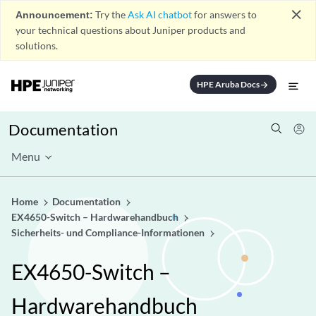
close
Announcement:
Try the
Ask AI chatbot
for answers to
your technical questions about Juniper products and
solutions.
HPE Aruba Docs
arrow_forward
Documentation
Menu
Home
Documentation
EX4650-Switch – Hardwarehandbuch
Sicherheits- und Compliance-Informationen
EX4650-Switch –
Hardwarehandbuch