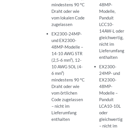
mindestens 90 °C
48MP-
Draht oder wie
Modelle,
vom lokalen Code
Panduit
zugelassen
LCC10-
14AW-L oder
EX2300-24MP-
gleichwertig,
und EX2300-
nicht im
48MP-Modelle –
Lieferumfang
14-10 AWG STR
enthalten
(2,5-6 mm²), 12-
10 AWG SOL (4-
EX2300-
6 mm²)
24MP- und
mindestens 90 °C
EX2300-
Draht oder wie
48MP-
vom örtlichen
Modelle –
Code zugelassen
Panduit
– nicht im
LCA10-10L
Lieferumfang
oder
enthalten
gleichwertig
– nicht im