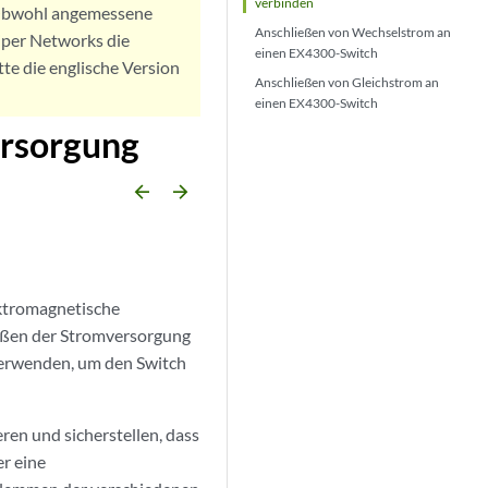
verbinden
. Obwohl angemessene
Anschließen von Wechselstrom an
iper Networks die
einen EX4300-Switch
tte die englische Version
Anschließen von Gleichstrom an
einen EX4300-Switch
ersorgung
arrow_backward
arrow_forward
ktromagnetische
ießen der Stromversorgung
erwenden, um den Switch
ren und sicherstellen, dass
r eine