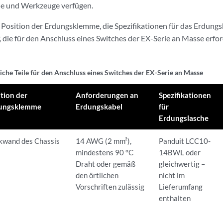
ile und Werkzeuge verfügen.
e Position der Erdungsklemme, die Spezifikationen für das Erdung
f, die für den Anschluss eines Switches der EX-Serie an Masse erfor
iche Teile für den Anschluss eines Switches der EX-Serie an Masse
ition der
Anforderungen an
Spezifikationen
ungsklemme
Erdungskabel
für
Erdungslasche
kwand des Chassis
14 AWG (2 mm²),
Panduit LCC10-
mindestens 90 °C
14BWL oder
Draht oder gemäß
gleichwertig –
den örtlichen
nicht im
Vorschriften zulässig
Lieferumfang
enthalten