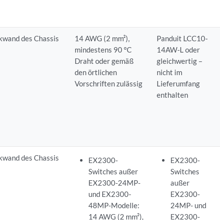
kwand des Chassis
14 AWG (2 mm²),
Panduit LCC10-
mindestens 90 °C
14AW-L oder
Draht oder gemäß
gleichwertig –
den örtlichen
nicht im
Vorschriften zulässig
Lieferumfang
enthalten
kwand des Chassis
EX2300-
EX2300-
Switches außer
Switches
EX2300-24MP-
außer
und EX2300-
EX2300-
48MP-Modelle:
24MP- und
14 AWG (2 mm²),
EX2300-