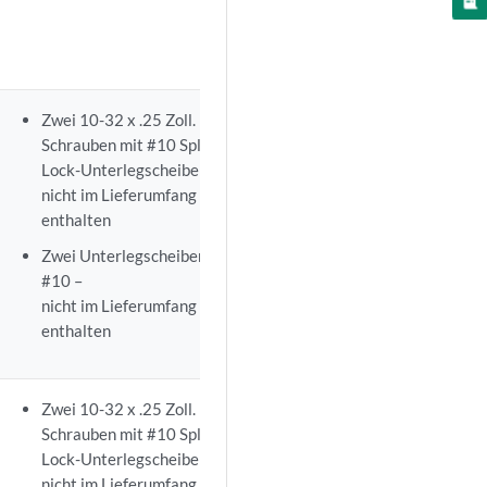
Informationen zu
Zwei 10-32 x .25 Zoll.
EX3200-Switches
Schrauben mit #10 Split-
finden Sie unter
Lock-Unterlegscheibe –
Besondere
nicht im Lieferumfang
Anweisungen vor
enthalten
dem Anschließen
Zwei Unterlegscheiben
von Masse an
#10 –
einen Switch der
nicht im Lieferumfang
EX-Serie
.
enthalten
Zwei 10-32 x .25 Zoll.
Schrauben mit #10 Split-
Lock-Unterlegscheibe –
nicht im Lieferumfang