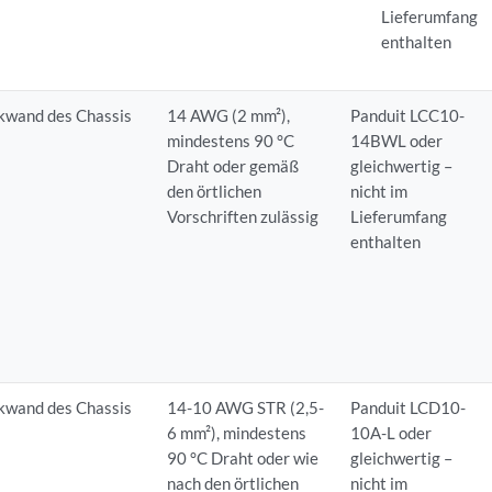
Lieferumfang
enthalten
kwand des Chassis
14 AWG (2 mm²),
Panduit LCC10-
mindestens 90 °C
14BWL oder
Draht oder gemäß
gleichwertig –
den örtlichen
nicht im
Vorschriften zulässig
Lieferumfang
enthalten
kwand des Chassis
14-10 AWG STR (2,5-
Panduit LCD10-
6 mm²), mindestens
10A-L oder
90 °C Draht oder wie
gleichwertig –
nach den örtlichen
nicht im