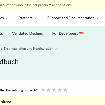
l questions about Juniper products and solutions.
ces
Partners
Support and Documentation
ts
Validated Designs
For Developers
New
Erstinstallation und Konfiguration
ndbuch
star
star
star
star
star
le Übersetzung hilfreich?
hluss: