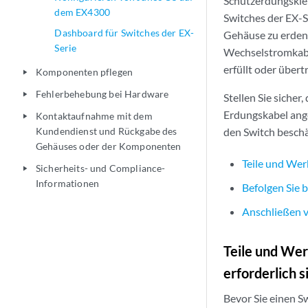
Schutzerdungskle
dem EX4300
Switches der EX-S
Dashboard für Switches der EX-
Gehäuse zu erden
Serie
Wechselstromkabe
erfüllt oder über
Komponenten pflegen
play_arrow
Fehlerbehebung bei Hardware
play_arrow
Stellen Sie siche
Erdungskabel ang
Kontaktaufnahme mit dem
play_arrow
Kundendienst und Rückgabe des
den Switch besch
Gehäuses oder der Komponenten
Teile und Wer
Sicherheits- und Compliance-
play_arrow
Informationen
Befolgen Sie 
Anschließen v
Teile und Wer
erforderlich s
Bevor Sie einen Sw