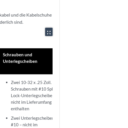
skabel und die Kabelschuhe
derlich sind.
zoom_out_map
Schrauben und
Zusatzinformation
Unterlegscheiben
Zwei 10-32 x .25 Zoll.
Schrauben mit #10 Split-
Lock-Unterlegscheibe –
nicht im Lieferumfang
enthalten
Zwei Unterlegscheiben
#10 – nicht im