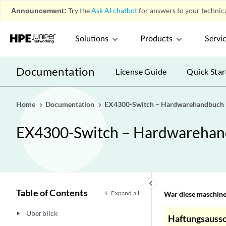
Announcement:
Try the
Ask AI chatbot
for answers to your technica
Solutions
Products
Servi
Documentation
License Guide
Quick Star
Home
Documentation
EX4300-Switch – Hardwarehandbuch
EX4300-Switch – Hardwareha
keyboard_arrow_left
Table of Contents
Expand all
War diese maschinel
Überblick
play_arrow
Haftungsaussc