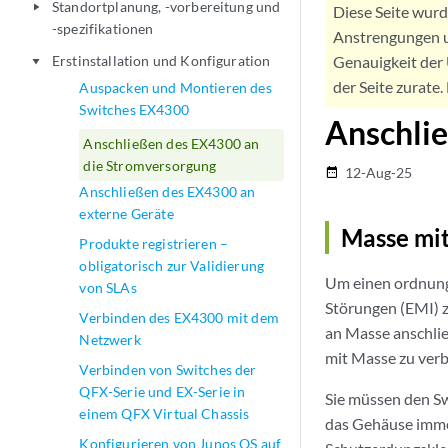
Standortplanung, -vorbereitung und
play_arrow
Diese Seite wur
-spezifikationen
Anstrengungen u
Erstinstallation und Konfiguration
Genauigkeit der 
play_arrow
der Seite zurate
Auspacken und Montieren des
Switches EX4300
Anschli
Anschließen des EX4300 an
die Stromversorgung
12-Aug-25
date_range
Anschließen des EX4300 an
externe Geräte
Masse mit
Produkte registrieren –
obligatorisch zur Validierung
Um einen ordnung
von SLAs
Störungen (EMI) z
Verbinden des EX4300 mit dem
an Masse anschli
Netzwerk
mit Masse zu ver
Verbinden von Switches der
QFX-Serie und EX-Serie in
Sie müssen den Sw
einem QFX Virtual Chassis
das Gehäuse immer
Konfigurieren von Junos OS auf