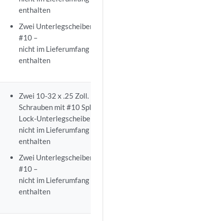
enthalten
Zwei Unterlegscheiben
#10 –
nicht im Lieferumfang
enthalten
Beachten Sie
die
Zwei 10-32 x .25 Zoll.
besonderen
Schrauben mit #10 Split-
Anweisungen, die
Lock-Unterlegscheibe –
Sie befolgen
nicht im Lieferumfang
müssen, bevor Sie
enthalten
Masse an einen
Zwei Unterlegscheiben
Switch der EX-
#10 –
Serie anschließen
.
nicht im Lieferumfang
enthalten