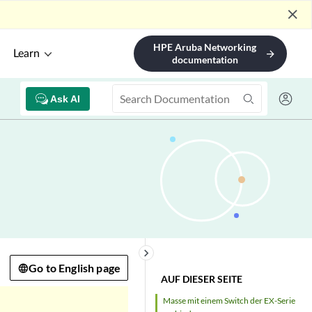
close
HPE Aruba Networking
Learn
arrow_forward
documentation
Ask AI
keyboard_arrow_right
Go to English page
AUF DIESER SEITE
Masse mit einem Switch der EX-Serie