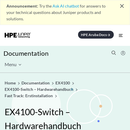
close
Announcement:
Try the
Ask AI chatbot
for answers to
your technical questions about Juniper products and
solutions.
HPE Aruba Docs
arrow_forward
Documentation
Menu
Home
Documentation
EX4100
EX4100-Switch – Hardwarehandbuch
Fast Track: Erstinstallation
EX4100-Switch –
Hardwarehandbuch