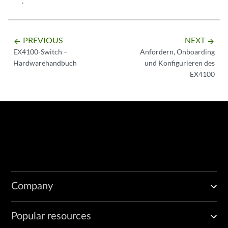
.
PREVIOUS
NEXT
arrow_backward
arrow_forward
EX4100-Switch –
Anfordern, Onboarding
Hardwarehandbuch
und Konfigurieren des
EX4100
Company
Popular resources