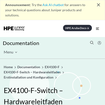
close
Announcement:
Try the
Ask AI chatbot
for answers to
your technical questions about Juniper products and
solutions.
HPE Aruba Docs
arrow_forward
Documentation
Menu
Home
Documentation
EX4100-F
EX4100-F-Switch – Hardwareleitfaden
Erstinstallation und Konfiguration
EX4100-F-Switch –
Hardwareleitfaden