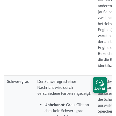
anderen R
(auf einem
zwei insta
betriebsbe
Engines) g
werden. N
der andere
Engine ent
Bezeichne
die die Ro
identifizie
Schweregrad
Der Schweregrad einer
Ein Schwer
Nachricht wird durch
wie stark 
Ask AI
verschiedene Farben angezeigt.
auslösende
die Schalt
Unbekannt
: Grau: Gibt an,
auswirkt. 
dass kein Schweregrad
Speicheror