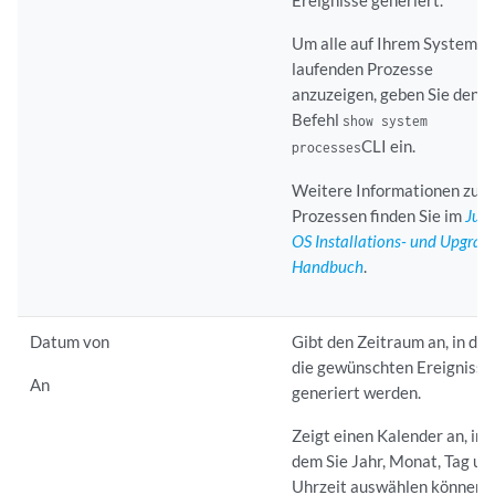
Um alle auf Ihrem System
laufenden Prozesse
anzuzeigen, geben Sie den
Befehl
show system
CLI ein.
processes
Weitere Informationen zu
Prozessen finden Sie im
Jun
OS Installations- und Upgrad
Handbuch
.
Datum von
Gibt den Zeitraum an, in de
die gewünschten Ereignisse
An
generiert werden.
Zeigt einen Kalender an, in
dem Sie Jahr, Monat, Tag un
Uhrzeit auswählen können.