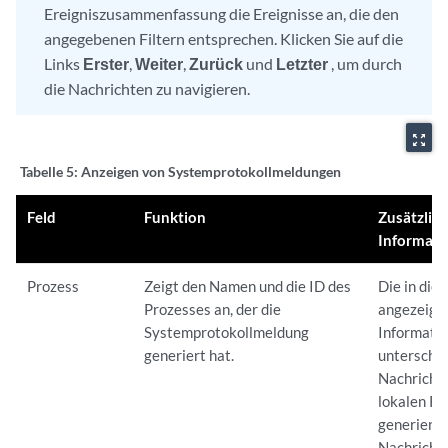
Ereigniszusammenfassung die Ereignisse an, die den
angegebenen Filtern entsprechen. Klicken Sie auf die
Links
Erster
,
Weiter
,
Zurück
und
Letzter
, um durch
die Nachrichten zu navigieren.
zoom_out_map
Tabelle 5:
Anzeigen von Systemprotokollmeldungen
Feld
Funktion
Zusätzlic
Informati
Prozess
Zeigt den Namen und die ID des
Die in die
Prozesses an, der die
angezeigt
Systemprotokollmeldung
Informati
generiert hat.
unterschei
Nachrichte
lokalen Ro
generiert 
Nachrichte