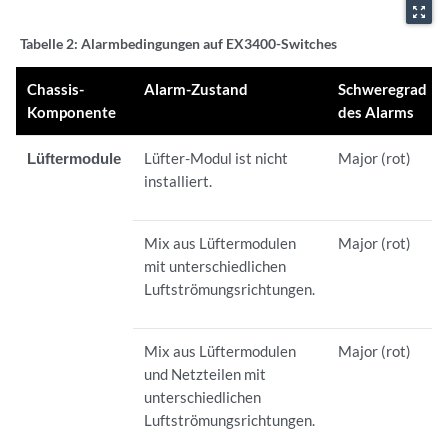
zoom_out_map
Tabelle 2:
Alarmbedingungen auf EX3400-Switches
Chassis-
Alarm-Zustand
Schweregrad
Komponente
des Alarms
Lüftermodule
Lüfter-Modul ist nicht
Major (rot)
installiert.
Mix aus Lüftermodulen
Major (rot)
mit unterschiedlichen
Luftströmungsrichtungen.
Mix aus Lüftermodulen
Major (rot)
und Netzteilen mit
unterschiedlichen
Luftströmungsrichtungen.