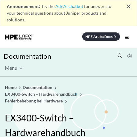
close
Announcement:
Try the
Ask AI chatbot
for answers to
your technical questions about Juniper products and
solutions.
HPE Aruba Docs
arrow_forward
Documentation
Menu
Home
Documentation
EX3400-Switch – Hardwarehandbuch
Fehlerbehebung bei Hardware
EX3400-Switch –
Hardwarehandbuch