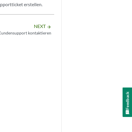
portticket erstellen.
NEXT
arrow_forward
Kundensupport kontaktieren
Feedback