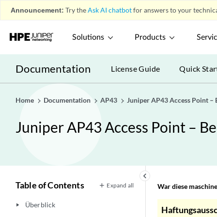
Announcement:
Try the
Ask AI chatbot
for answers to your technica
Solutions
Products
Servi
Documentation
License Guide
Quick Star
Home
Documentation
AP43
Juniper AP43 Access Point – 
Juniper AP43 Access Point – B
keyboard_arrow_left
Table of Contents
Expand all
War diese maschinel
Überblick
play_arrow
Haftungsaussc