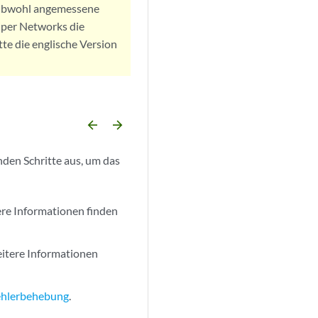
. Obwohl angemessene
iper Networks die
tte die englische Version
arrow_backward
arrow_forward
nden Schritte aus, um das
ere Informationen finden
itere Informationen
Fehlerbehebung
.