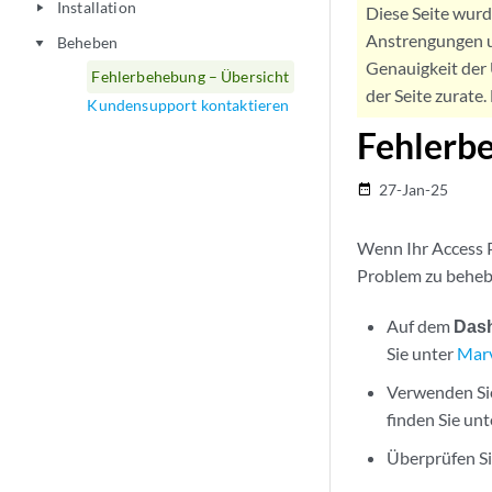
Installation
play_arrow
Diese Seite wur
Anstrengungen u
Beheben
play_arrow
Genauigkeit der 
Fehlerbehebung – Übersicht
der Seite zurate
Kundensupport kontaktieren
Fehlerb
27-Jan-25
date_range
Wenn Ihr Access P
Problem zu beheb
Auf dem
Dash
Sie unter
Marv
Verwenden Sie
finden Sie un
Überprüfen Si