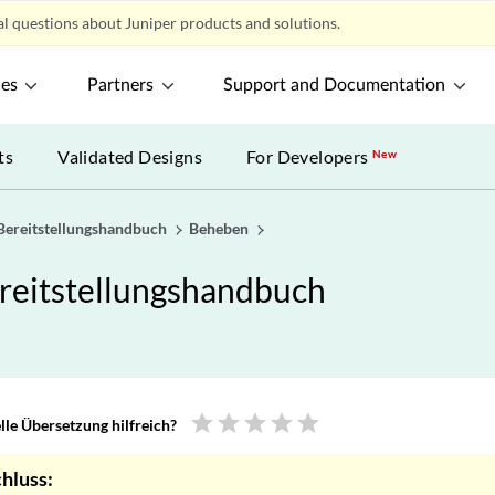
l questions about Juniper products and solutions.
ces
Partners
Support and Documentation
ts
Validated Designs
For Developers
New
Bereitstellungshandbuch
Beheben
ereitstellungshandbuch
star
star
star
star
star
le Übersetzung hilfreich?
hluss: