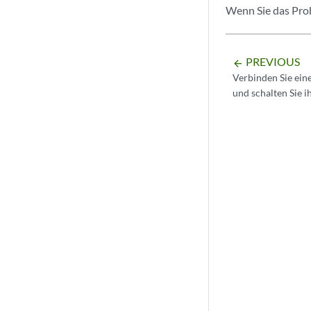
Wenn Sie das Prob
PREVIOUS
arrow_backward
Verbinden Sie ei
und schalten Sie i