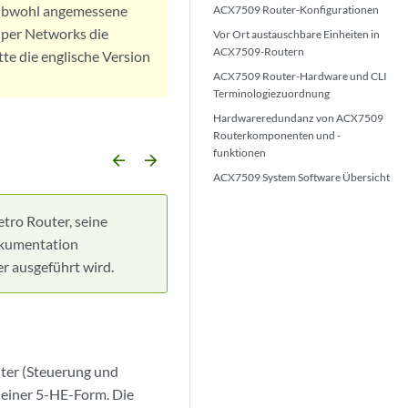
. Obwohl angemessene
ACX7509 Router-Konfigurationen
iper Networks die
Vor Ort austauschbare Einheiten in
ACX7509-Routern
tte die englische Version
ACX7509 Router-Hardware und CLI
Terminologiezuordnung
Hardwareredundanz von ACX7509
Routerkomponenten und -
funktionen
arrow_backward
arrow_forward
ACX7509 System Software Übersicht
ro Router, seine
okumentation
r ausgeführt wird.
ter (Steuerung und
 einer 5-HE-Form. Die