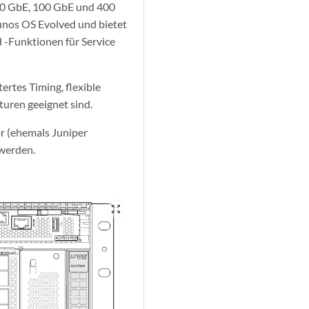
50 GbE, 100 GbE und 400
unos OS Evolved und bietet
d -Funktionen für Service
rtes Timing, flexible
turen geeignet sind.
r (ehemals Juniper
werden.
zoom_out_map