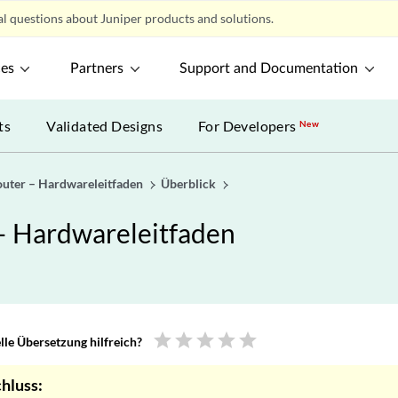
l questions about Juniper products and solutions.
ces
Partners
Support and Documentation
ts
Validated Designs
For Developers
New
uter – Hardwareleitfaden
Überblick
 Hardwareleitfaden
star
star
star
star
star
le Übersetzung hilfreich?
hluss: