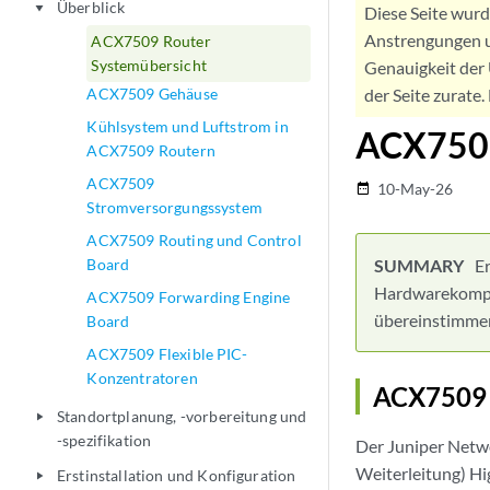
Überblick
play_arrow
Diese Seite wur
Anstrengungen u
ACX7509 Router
Systemübersicht
Genauigkeit der 
ACX7509 Gehäuse
der Seite zurate
Kühlsystem und Luftstrom in
ACX7509
ACX7509 Routern
ACX7509
10-May-26
date_range
Stromversorgungssystem
ACX7509 Routing und Control
Board
E
Hardwarekompon
ACX7509 Forwarding Engine
übereinstimmen
Board
ACX7509 Flexible PIC-
Konzentratoren
ACX7509 
Standortplanung, -vorbereitung und
play_arrow
-spezifikation
Der Juniper Netw
Weiterleitung) Hi
Erstinstallation und Konfiguration
play_arrow