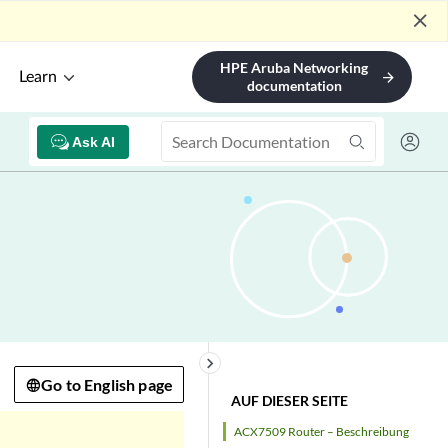
close
HPE Aruba Networking
Learn
arrow_forward
documentation
Ask AI
keyboard_arrow_right
Go to English page
AUF DIESER SEITE
ACX7509 Router – Beschreibung