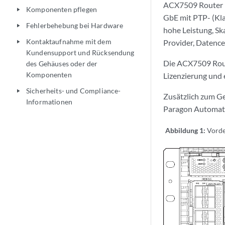
ACX7509 Router b
Komponenten pflegen
play_arrow
GbE mit PTP- (Kla
Fehlerbehebung bei Hardware
play_arrow
hohe Leistung, Ska
Kontaktaufnahme mit dem
Provider, Datenc
play_arrow
Kundensupport und Rücksendung
Die ACX7509 Route
des Gehäuses oder der
Komponenten
Lizenzierung und 
Sicherheits- und Compliance-
play_arrow
Zusätzlich zum Ge
Informationen
Paragon Automati
Abbildung 1:
Vorde