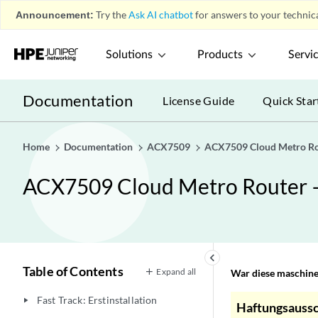
Announcement:
Try the
Ask AI chatbot
for answers to your technica
Solutions
Products
Servi
Documentation
License Guide
Quick Star
Home
Documentation
ACX7509
ACX7509 Cloud Metro Ro
ACX7509 Cloud Metro Router –
keyboard_arrow_left
Table of Contents
Expand all
War diese maschinel
Fast Track: Erstinstallation
play_arrow
Haftungsaussc