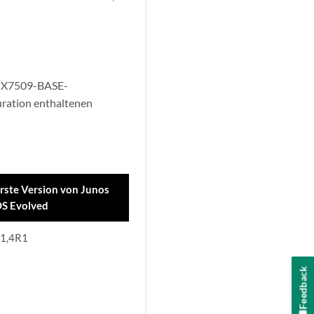
ACX7509-BASE-
ration enthaltenen
rste Version von Junos
S Evolved
1,4R1
Feedback