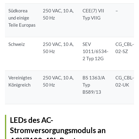
Südkorea
250 VAC, 10 A,
CEE(7) VII
–
und einige
50 Hz
Typ VIIG
Teile Europas
Schweiz
250 VAC, 10 A,
SEV
CG_CBL-C1
50 Hz
1011/6534-
02-SZ
2 Typ 12G
Vereinigtes
250 VAC, 10 A,
BS 1363/A
CG_CBL-C1
Königreich
50 Hz
Typ
02-UK
BS89/13
LEDs des AC-
Stromversorgungsmoduls an