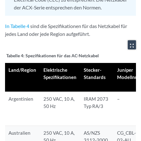
der ACX-Serie entsprechen den Normen.
In Tabelle 4
sind die Spezifikationen für das Netzkabel für
jedes Land oder jede Region aufgeführt.
zoom_out_map
Tabelle 4:
Spezifikationen für das AC-Netzkabel
Land/Region
Elektrische
Stecker-
Juniper
Spezifikationen
Standards
Modellnu
Argentinien
250 VAC, 10 A,
IRAM 2073
–
50 Hz
Typ RA/3
Australien
250 VAC, 10 A,
AS/NZS
CG_CBL-C1
50 Hz
3112-2000
02-AU