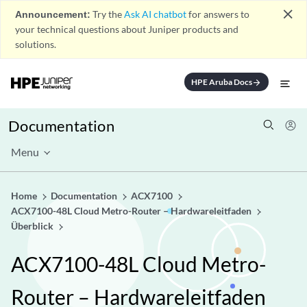
close
Announcement:
Try the
Ask AI chatbot
for answers to
your technical questions about Juniper products and
solutions.
HPE Aruba Docs
arrow_forward
Documentation
Menu
Home
Documentation
ACX7100
ACX7100-48L Cloud Metro-Router – Hardwareleitfaden
Überblick
ACX7100-48L Cloud Metro-
Router – Hardwareleitfaden