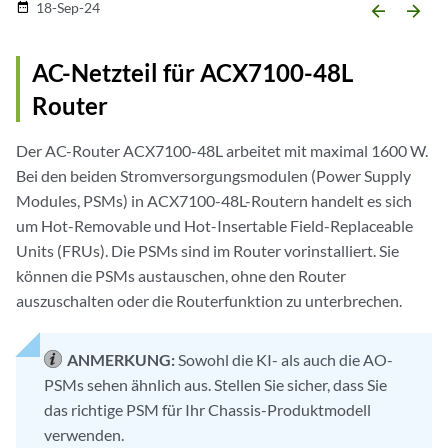
18-Sep-24
date_range
arrow_backward
arrow_forward
AC-Netzteil für ACX7100-48L
Router
Der AC-Router ACX7100-48L arbeitet mit maximal 1600 W.
Bei den beiden Stromversorgungsmodulen (Power Supply
Modules, PSMs) in ACX7100-48L-Routern handelt es sich
um Hot-Removable und Hot-Insertable Field-Replaceable
Units (FRUs). Die PSMs sind im Router vorinstalliert. Sie
können die PSMs austauschen, ohne den Router
auszuschalten oder die Routerfunktion zu unterbrechen.
ANMERKUNG:
Sowohl die KI- als auch die AO-
PSMs sehen ähnlich aus. Stellen Sie sicher, dass Sie
das richtige PSM für Ihr Chassis-Produktmodell
verwenden.