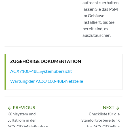
aufrechtzuerhalten,
lassen Sie das PSM
im Gehäuse
installiert, bis Sie
bereit sind, es
auszutauschen.
ZUGEHÖRIGE DOKUMENTATION
ACX7100-48L Systemübersicht
Wartung der ACX7100-48L-Netzteile
PREVIOUS
NEXT
arrow_backward
arrow_forward
Kühlsystem und
Checkliste für die
Luftstrom in den
Standortvorbereitung
ACX7100-48L-Routern
für ACX7100-48L-