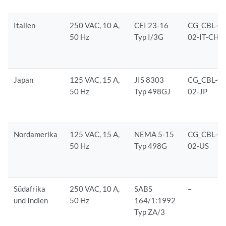
Italien
250 VAC, 10 A,
CEI 23-16
CG_CBL-C1
50 Hz
Typ I/3G
02-IT-CH
Japan
125 VAC, 15 A,
JIS 8303
CG_CBL-C1
50 Hz
Typ 498GJ
02-JP
Nordamerika
125 VAC, 15 A,
NEMA 5-15
CG_CBL-C1
50 Hz
Typ 498G
02-US
Südafrika
250 VAC, 10 A,
SABS
–
und Indien
50 Hz
164/1:1992
Typ ZA/3