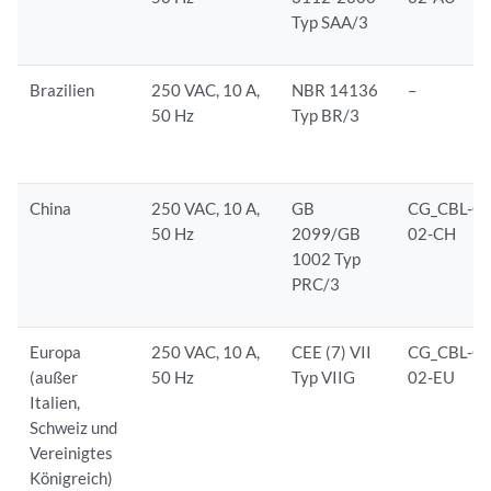
Typ SAA/3
Brazilien
250 VAC, 10 A,
NBR 14136
–
50 Hz
Typ BR/3
China
250 VAC, 10 A,
GB
CG_CBL-C1
50 Hz
2099/GB
02-CH
1002 Typ
PRC/3
Europa
250 VAC, 10 A,
CEE (7) VII
CG_CBL-C1
(außer
50 Hz
Typ VIIG
02-EU
Italien,
Schweiz und
Vereinigtes
Königreich)