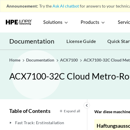
Announcement:
Try the
Ask AI chatbot
for answers to your technica
Solutions
Products
Servi
Documentation
License Guide
Quick Star
Home
Documentation
ACX7100
ACX7100-32C Cloud Metr
ACX7100-32C Cloud Metro-Rou
keyboard_arrow_left
Table of Contents
Expand all
War diese maschinel
Fast Track: Erstinstallation
play_arrow
Haftungsaussc