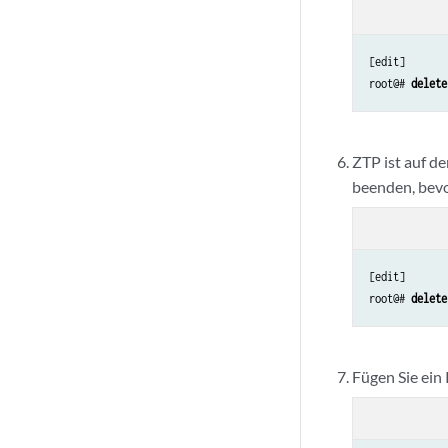
[edit]

root@# 
delete
ZTP ist auf d
beenden, bevo
[edit]

root@# 
delete
Fügen Sie ein