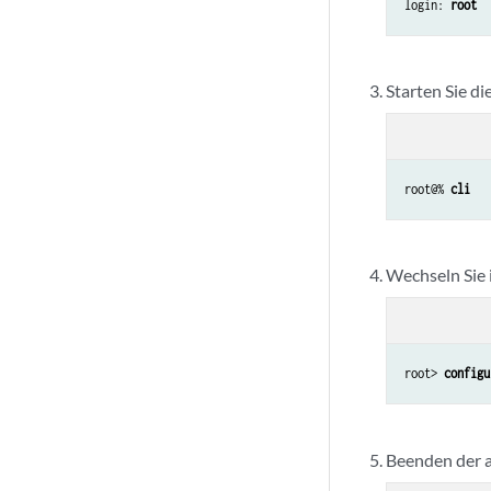
login: 
root
Starten Sie di
root@% 
cli
Wechseln Sie 
root> 
configu
Beenden der 