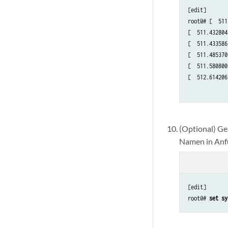
[edit]

root@# [  511
[  511.432804
[  511.433586
[  511.485370
[  511.580800
[  512.614206
(Optional) Ge
Namen in Anfü
[edit]

root@# 
set sy