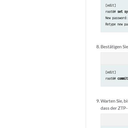
[edit]

root@# 
set sy
New password:
Retype new pa
Bestätigen Sie
[edit]

root@# 
commit
Warten Sie, b
dass der ZTP