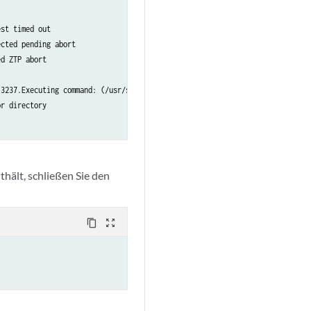
st timed out

cted pending abort

d ZTP abort

3237.Executing command: (/usr/sbin/cleanzk -c /var/run/zkid/13237.id;rm /va
r directory

ält, schließen Sie den
content_copy
zoom_out_map