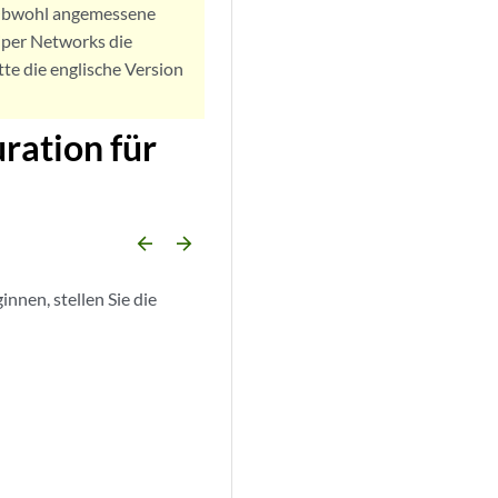
. Obwohl angemessene
iper Networks die
tte die englische Version
ration für
arrow_backward
arrow_forward
nen, stellen Sie die