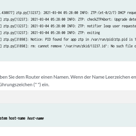
.430877] ztp.py[13237]: 2021-03-04 05:28:00 INFO: ZTP:(et-0/2/7) DHCP reque
] ztp.py[13237]: 2021-03-04 05:28:00 INFO: ZTP: checkZTPAbort: Upgrade dete
] ztp.py[13237]: 2021-03-04 05:28:00 INFO: ZTP: notifier loop user requeste
] ztp.py[13237]: 2021-03-04 05:28:00 INFO: ZTP: exiting

] ztp.py[31898]: Notice: PID found for app ztp in /var/run/pid/ztp.pid is 1
] ztp.py[31898]: rm: cannot remove '/var/run/zkid/13237.id': No such file o
ben Sie dem Router einen Namen. Wenn der Name Leerzeichen enth
hrungszeichen (" ") ein.
stem host-name 
host-name