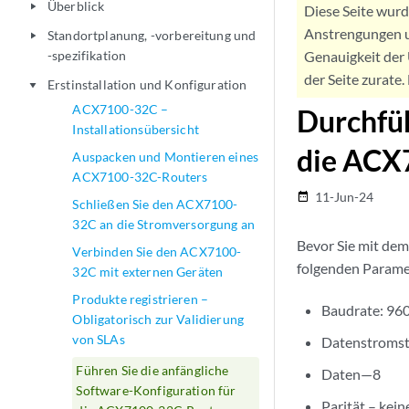
Überblick
play_arrow
Diese Seite wur
Anstrengungen u
Standortplanung, -vorbereitung und
play_arrow
-spezifikation
Genauigkeit der 
der Seite zurate
Erstinstallation und Konfiguration
play_arrow
ACX7100-32C –
Durchfüh
Installationsübersicht
die ACX
Auspacken und Montieren eines
ACX7100-32C-Routers
11-Jun-24
date_range
Schließen Sie den ACX7100-
32C an die Stromversorgung an
Bevor Sie mit dem
Verbinden Sie den ACX7100-
folgenden Parame
32C mit externen Geräten
Produkte registrieren –
Baudrate: 96
Obligatorisch zur Validierung
von SLAs
Datenstromst
Führen Sie die anfängliche
Daten—8
Software-Konfiguration für
Parität – kein