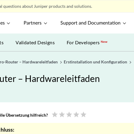
l questions about Juniper products and solutions.
ces
Partners
Support and Documentation
ts
Validated Designs
For Developers
New
o-Router – Hardwareleitfaden
Erstinstallation und Konfiguration
ter – Hardwareleitfaden
star
star
star
star
star
le Übersetzung hilfreich?
hluss: