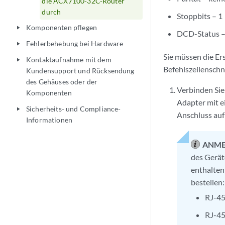
die ACX7100-32C-Router
durch
Stoppbits – 1
Komponenten pflegen
play_arrow
DCD-Status –
Fehlerbehebung bei Hardware
play_arrow
Sie müssen die E
Kontaktaufnahme mit dem
play_arrow
Befehlszeilenschni
Kundensupport und Rücksendung
des Gehäuses oder der
Verbinden Si
Komponenten
Adapter mit 
Sicherheits- und Compliance-
play_arrow
Anschluss auf
Informationen
ANME
des Gerät
enthalten
bestellen:
RJ-45
RJ-45