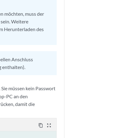
n möchten, muss der
 sein. Weitere
m Herunterladen des
ellen Anschluss
 enthalten).
 Sie müssen kein Passwort
top-PC an den
ücken, damit die
content_copy
zoom_out_map