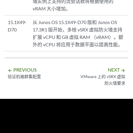
墙实例上支持的流会话数将根据使用的
vRAM 大小增加。
15.1X49-
从 Junos OS 15.1X49-D70 版和 Junos OS
D70
17.3R1 版开始，多核 vSRX 虚拟防火墙支持
扩展 vCPU 和 GB 虚拟 RAM （vRAM）。额
外的 vCPU 将应用于数据平面以提高性能。
PREVIOUS
NEXT
arrow_backward
arrow_forward
验证机箱群集配置
VMware 上的 vSRX 虚拟
防火墙要求