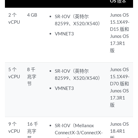
OS 版本
2 个
4 GB
Junos OS
SR-IOV（英特尔
vCPU
15.1X49-
82599、X520/X540）
D15 版和
VMNET3
Junos OS
17.3R1
版
5 个
8 千
Junos OS
SR-IOV（英特尔
vCPU
兆字
15.1X49-
82599、X520/X540）
节
D70 版和
VMNET3
Junos OS
17.3R1
版
9 个
16 千
Junos OS
SR-IOV（Mellanox
vCPU
兆字
18.4R1
ConnectX-3/ConnectX-
节
版