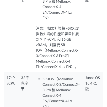
3 Pro 和 Mellanox
ConnectX-4
EN/ConnectX-4 Lx
EN）
注意：
如果打算将 vSRX 虚
拟防火墙的性能和容量扩展
到 9 个 vCPU 和 16 GB
vRAM，则需要 SR-
IOV（Mellanox ConnectX-
3/ConnectX-3 Pro 和
Mellanox ConnectX-4
EN/ConnectX-4 Lx EN）。
17 个
32 千
Junos OS
SR-IOV（Mellanox
vCPU
兆字
18.4R1
ConnectX-3/ConnectX-
节
版
3 Pro 和 Mellanox
ConnectX-4
EN/ConnectX-4 Lx
EN）