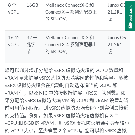
8 个
16GB
Mellanox ConnectX-3 和
Junos OS
Feedback
vCPU
ConnectX-4 系列适配器上
21.2R1
的 SR-IOV。
版
16 个
32 千
Mellanox ConnectX-3 和
Junos OS
vCPU
兆字
ConnectX-4 系列适配器上
21.2R1
节
的 SR-IOV。
版
您可以通过增加分配给 vSRX 虚拟防火墙的 vCPU 数量和
vRAM 量来扩展 vSRX 虚拟防火墙实例的性能和容量。多核
vSRX 虚拟防火墙会在启动时自动选择适当的 vCPU 和
vRAM 值，以及 NIC 中的接收端扩展 （RSS） 队列数。如
果分配给 vSRX 虚拟防火墙 VM 的 vCPU 和 vRAM 设置与当
前可用值不匹配，则 vSRX 虚拟防火墙会缩小到实例最接近
的支持值。例如，如果 vSRX 虚拟防火墙虚拟机有 3 个
vCPU 和 8 GB 的 vRAM，则 vSRX 虚拟防火墙会引导至较小
的 vCPU 大小，至少需要 2 个 vCPU。您可以将 vSRX 虚拟