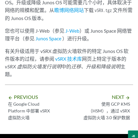
OS。升级或降级 Junos OS 可能需要几个小时，具体取决于
网络的规模和配置。从
瞻博网络网站
下载
文件所需
vSRX.tgz
的 Junos OS 版本。
您也可以使用 J-Web（参见
J-Web
）或 Junos Space 网络管
理平台（参见
Junos Space
）进行升级。
有关升级适用于 vSRX 虚拟防火墙软件的特定 Junos OS 软
件版本的过程，请参阅
vSRX 技术库
网页上特定于版本的
vSRX 虚拟防火墙发行说明
中的
迁移、升级和降级说明
主
题。
PREVIOUS
NEXT
arrow_backward
arrow_forward
在 Google Cloud
使用 GCP KMS
Platform 中部署 vSRX
（HSM），通过 vSRX
虚拟防火墙
虚拟防火墙 3.0 保护数据