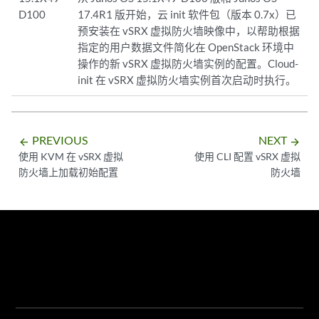
D100
17.4R1 版开始，云 init 软件包（版本 0.7x）已
预安装在 vSRX 虚拟防火墙映像中，以帮助根据
指定的用户数据文件简化在 OpenStack 环境中
操作的新 vSRX 虚拟防火墙实例的配置。Cloud-
init 在 vSRX 虚拟防火墙实例首次启动时执行。
PREVIOUS
NEXT
arrow_backward
arrow_forward
使用 KVM 在 vSRX 虚拟
使用 CLI 配置 vSRX 虚拟
防火墙上加载初始配置
防火墙