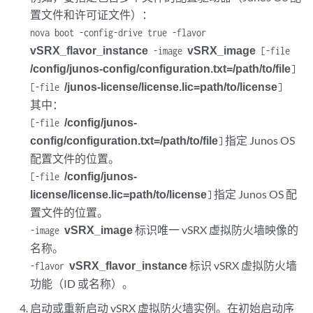
置文件和许可证文件）：
nova boot -config-drive true -flavor
vSRX_flavor_instance
vSRX_image
-image
[-file
/config/junos-config/configuration.txt=/path/to/file
]
/junos-license/license.lic=path/to/license
[-file
]
其中：
/config/junos-
[-file
config/configuration.txt=/path/to/file
指定 Junos OS
]
配置文件的位置。
/config/junos-
[-file
license/license.lic=path/to/license
指定 Junos OS 配
]
置文件的位置。
vSRX_image
标识唯一 vSRX 虚拟防火墙映像的
-image
名称。
vSRX_flavor_instance
标识 vSRX 虚拟防火墙
-flavor
功能（ID 或名称）。
启动或重新启动 vSRX 虚拟防火墙实例。在初始启动序