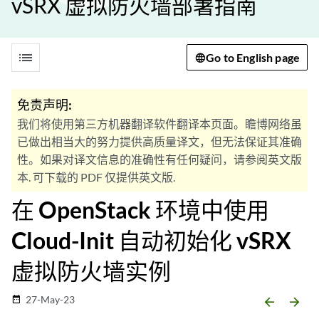
vSRX 虚拟防火墙部署指南
list
Go to English page
免责声明:
我们将使用第三方机器翻译软件翻译本页面。瞻博网络虽
已做出相当大的努力提供高质量译文，但无法保证其准确
性。如果对译文信息的准确性有任何疑问，请参阅英文版
本. 可下载的 PDF 仅提供英文版.
在 OpenStack 环境中使用
Cloud-Init 自动初始化 vSRX
虚拟防火墙实例
27-May-23
date_range
arrow_backward
arrow_forward