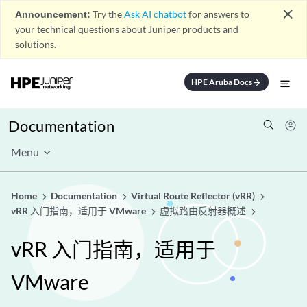
close
Announcement:
Try the
Ask AI chatbot
for answers to
your technical questions about Juniper products and
solutions.
HPE Aruba Docs
arrow_forward
Documentation
Menu
Home
Documentation
Virtual Route Reflector (vRR)
vRR 入门指南，适用于 VMware
虚拟路由反射器概述
vRR 入门指南，适用于
VMware