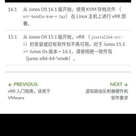
16.1
从 Junos OS 16.1 版开始，使用 KVM 存档文件 （
） 在 Linux 主机上进行 vRR 部
vrr-bundle-kvm-*.tgz
署。
15.1
从 Junos OS 15.1 版开始，vRR （
jinstall64-vrr-
的安装或旧有软件包不再可用。对于 Junos 15.1
*）
>= Junos Os 版本 < 16.1，请使用统一软件包
（junos-x86-64-*.vmdk）。
PREVIOUS
NEXT
arrow_backward
arrow_forward
vRR 入门指南，适用于
虚拟路由反射器硬件和
VMware
软件要求