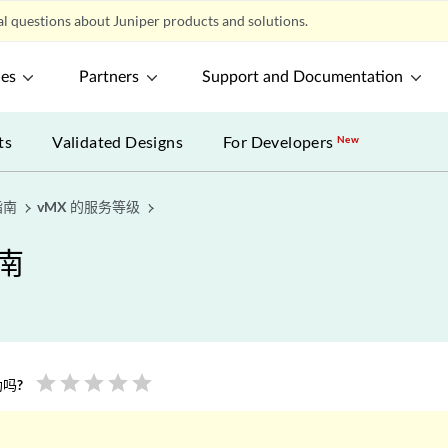
l questions about Juniper products and solutions.
ces
Partners
Support and Documentation
ts
Validated Designs
For Developers
New
指南
vMX 的服务等级
指南
star
star
star
star
star
吗?