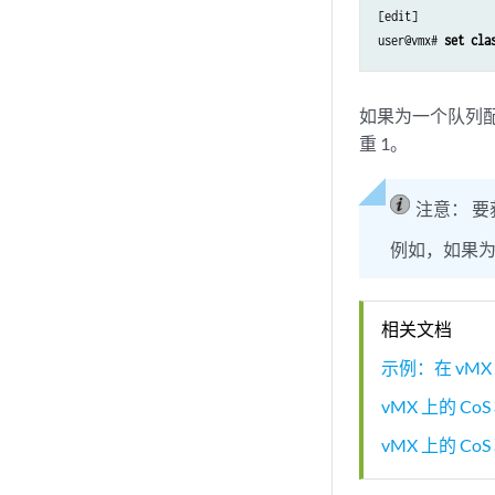
[edit]

user@vmx# 
set cla
如果为一个队列
重 1。
注意：
要
例如，如果
相关文档
示例：在 vMX
vMX 上的 Co
vMX 上的 Co