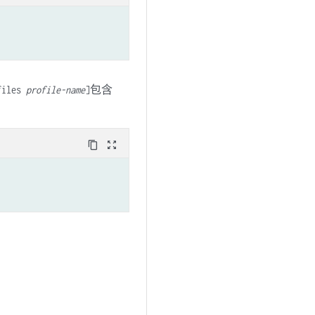
包含
ofiles
profile-name
]
content_copy
zoom_out_map