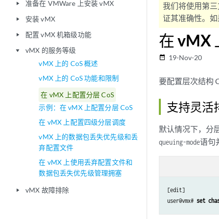
准备在 VMWare 上安装 vMX
play_arrow
我们将使用第三
证其准确性。如果
安装 vMX
play_arrow
配置 vMX 机箱级功能
在 vMX
play_arrow
vMX 的服务等级
play_arrow
19-Nov-20
date_range
vMX 上的 CoS 概述
vMX 上的 CoS 功能和限制
要配置层次结构 
在 vMX 上配置分层 CoS
支持灵活
示例：在 vMX 上配置分层 CoS
在 vMX 上配置四级分层调度
默认情况下，分层
vMX 上的数据包丢失优先级和丢
语句
queuing-mode
弃配置文件
在 vMX 上使用丢弃配置文件和
数据包丢失优先级管理拥塞
vMX 故障排除
[edit]

play_arrow
user@vmx# 
set cha