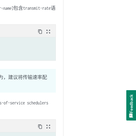
包含
语
r-name
]
transmit-rate
content_copy
zoom_out_map
行为，建议将传输速率配
Feedback
s-of-service schedulers
content_copy
zoom_out_map