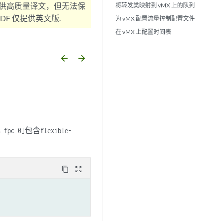
供高质量译文，但无法保
将转发类映射到 vMX 上的队列
F 仅提供英文版.
为 vMX 配置流量控制配置文件
在 vMX 上配置时间表
arrow_backward
arrow_forward
包含
s fpc 0]
flexible-
content_copy
zoom_out_map