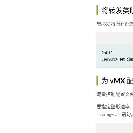
将转发类映
您必须将所有配
[edit]

user@vmx# 
set cla
为 vMX
流量控制配置文
要指定整形速率
语句
shaping-rate