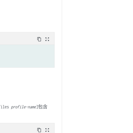
content_copy
zoom_out_map
包含
ofiles
profile-name
]
content_copy
zoom_out_map