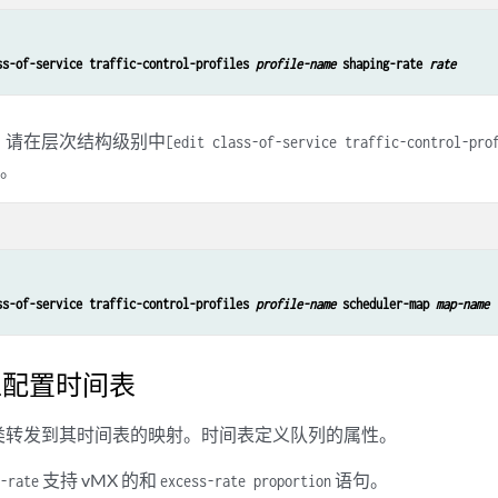
ss-of-service traffic-control-profiles 
profile-name
 shaping-rate 
rate
，请在层次结构级别中
[edit class-of-service traffic-control-pr
。
ss-of-service traffic-control-profiles 
profile-name
 scheduler-map 
map-name
 上配置时间表
类转发到其时间表的映射。时间表定义队列的属性。
支持 vMX 的和
语句。
-rate
excess-rate proportion