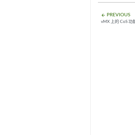
PREVIOUS
arrow_backward
vMX 上的 CoS 