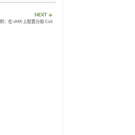
NEXT
arrow_forward
例：在 vMX 上配置分层 CoS