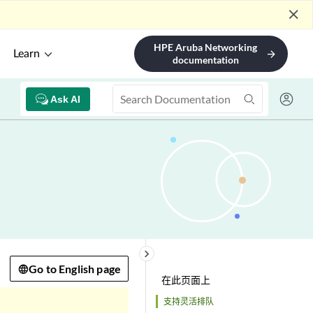
close
HPE Aruba Networking
Learn
arrow_forward
documentation
Ask AI
keyboard_arrow_right
Go to English page
在此页面上
支持灵活排队