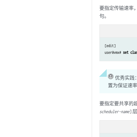
要指定传输速率
句。
[edit]

user@vmx# 
set cla
优秀实践
置为保证速
要指定要共享的
层
scheduler-name
]