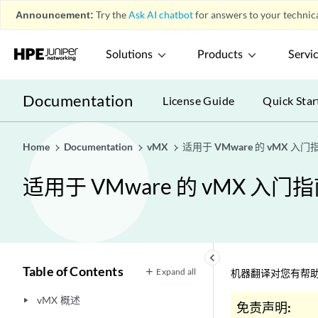
Announcement:
Try the
Ask AI chatbot
for answers to your technica
Solutions
Products
Servi
Documentation
License Guide
Quick Star
Home
Documentation
vMX
适用于 VMware 的 vMX 入门
适用于 VMware 的 vMX 入门
keyboard_arrow_left
Table of Contents
Expand all
机器翻译对您有帮助
vMX 概述
play_arrow
免责声明: