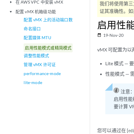
在 AWS VPC 中安装 vMX
play_arrow
我们将使用第三
证其准确性。如果
配置 vMX 机箱级功能
play_arrow
配置 vMX 上的活动端口数
启用性能模
命名接口
19-Nov-20
date_range
配置媒体 MTU
启用性能模式或精简模式
vMX 可配置为
调整性能模式
Lite 模式
管理 vMX 许可证
performance-mode
性能模式 —
lite-mode
注意
启用性能
要计算 V
您可以通过在 [
ed