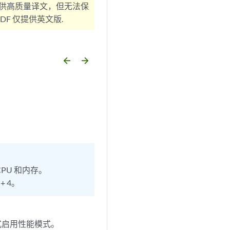
供高质量译文，但无法保
F 仅提供英文版.
arrow_backward
arrow_forward
PU 和内存。
 + 4。
式启用性能模式。