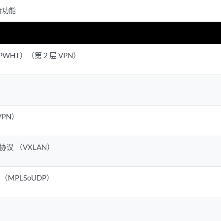
持功能
WHT）（第 2 层 VPN）
VPN）
协议 （VXLAN）
P （MPLSoUDP）