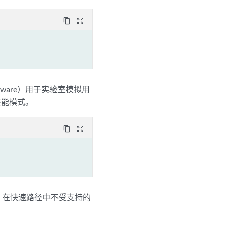
content_copy
zoom_out_map
VMware）用于实验室模拟用
性能模式。
content_copy
zoom_out_map
。在快速路径中不受支持的