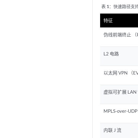
表 1：
快速路径支
特征
伪线前端终止 （P
L2 电路
以太网 VPN （E
虚拟可扩展 LAN 
MPLS-over-UD
内联 J 流