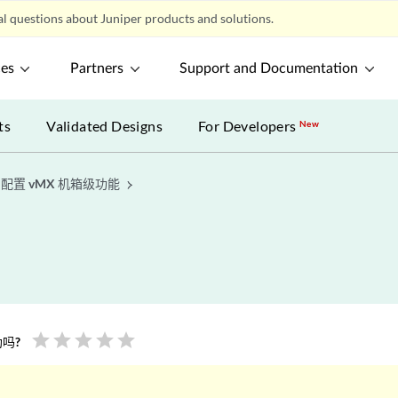
l questions about Juniper products and solutions.
ces
Partners
Support and Documentation
ts
Validated Designs
For Developers
New
配置 vMX 机箱级功能
star
star
star
star
star
吗?