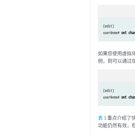
[edit]

user@vmx# 
set cha
如果您使用虚拟化网
例，则可以通过在 
[edit]

user@vmx# 
set cha
表 1
重点介绍了
功能仍然有效，但每个