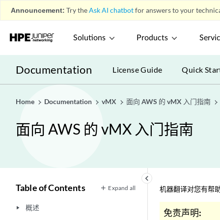
Announcement:
Try the
Ask AI chatbot
for answers to your technica
Solutions
Products
Servi
Documentation
License Guide
Quick Star
Home
Documentation
vMX
面向 AWS 的 vMX 入门指南
面向 AWS 的 vMX 入门指南
keyboard_arrow_left
Table of Contents
Expand all
机器翻译对您有帮助
概述
play_arrow
免责声明: