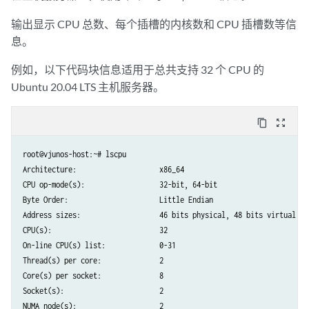
输出显示 CPU 总数、每个插槽的内核数和 CPU 插槽数等信
息。
例如，以下代码块信息适用于总共支持 32 个 CPU 的
Ubuntu 20.04 LTS 主机服务器。
content_copy
zoom_out_map
root@vjunos-host:~# lscpu

Architecture:                    x86_64

CPU op-mode(s):                  32-bit, 64-bit

Byte Order:                      Little Endian

Address sizes:                   46 bits physical, 48 bits virtual

CPU(s):                          32

On-line CPU(s) list:             0-31

Thread(s) per core:              2

Core(s) per socket:              8

Socket(s):                       2

NUMA node(s):                    2
