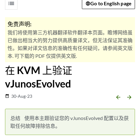
list
Go to English page
免责声明:
我们将使用第三方机器翻译软件翻译本页面。瞻博网络虽
已做出相当大的努力提供高质量译文，但无法保证其准确
性。如果对译文信息的准确性有任何疑问，请参阅英文版
本. 可下载的 PDF 仅提供英文版.
在 KVM 上验证
vJunosEvolved
30-Aug-23
date_range
arrow_backward
arrow_forward
总结
使用本主题验证您的 vJunosEvolved 配置以及获
取任何故障排除信息。