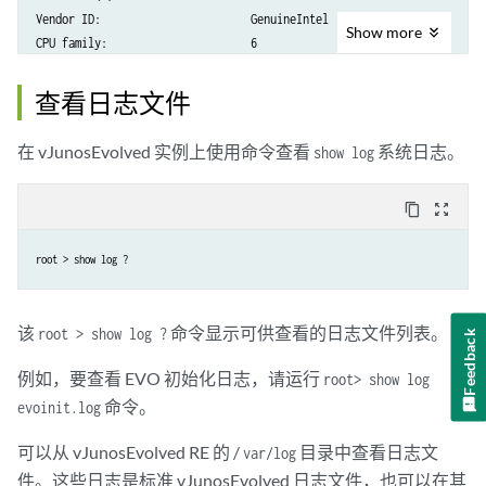
Vendor ID:                       GenuineIntel

Show
more
CPU family:                      6

Model:                           62

Model name:                      Intel(R) Xeon(R) CPU E5-2650 v2 @ 2.6
查看日志文件
Stepping:                        4

CPU MHz:                         2593.884

在 vJunosEvolved 实例上使用命令查看
系统日志。
show log
CPU max MHz:                     3400.0000

CPU min MHz:                     1200.0000

content_copy
zoom_out_map
BogoMIPS:                        5187.52

Virtualization:                  VT-x

L1d cache:                       512 KiB

root > show log ?
L1i cache:                       512 KiB

L2 cache:                        4 MiB

L3 cache:                        40 MiB

该
命令显示可供查看的日志文件列表。
root > show log ?
Feedback
NUMA node0 CPU(s):               0-7,16-23

例如，要查看 EVO 初始化日志，请运行
NUMA node1 CPU(s):               8-15,24-31

root> show log
[snip]
命令。
evoinit.log
可以从 vJunosEvolved RE 的 /
目录中查看日志文
var/log
件。这些日志是标准 vJunosEvolved 日志文件，也可以在其