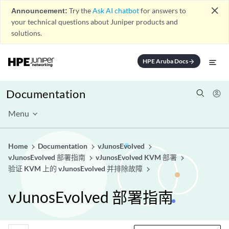
close
Announcement:
Try the
Ask AI chatbot
for answers to
your technical questions about Juniper products and
solutions.
HPE Aruba Docs
arrow_forward
Documentation
Menu
Home
Documentation
vJunosEvolved
vJunosEvolved 部署指南
vJunosEvolved KVM 部署
验证 KVM 上的 vJunosEvolved 并排除故障
vJunosEvolved 部署指南