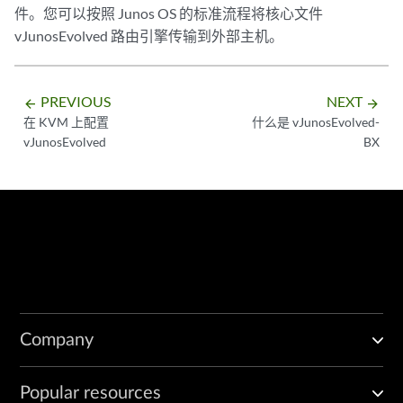
件。您可以按照 Junos OS 的标准流程将核心文件
vJunosEvolved 路由引擎传输到外部主机。
PREVIOUS
NEXT
arrow_backward
arrow_forward
在 KVM 上配置
什么是 vJunosEvolved-
vJunosEvolved
BX
Company
Popular resources