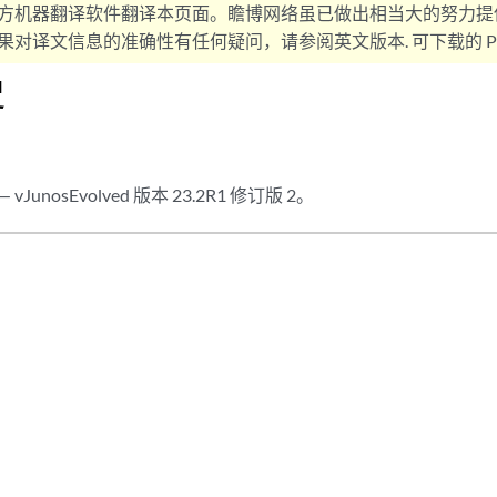
方机器翻译软件翻译本页面。瞻博网络虽已做出相当大的努力提
对译文信息的准确性有任何疑问，请参阅英文版本. 可下载的 PD
史
 — vJunosEvolved 版本 23.2R1 修订版 2。