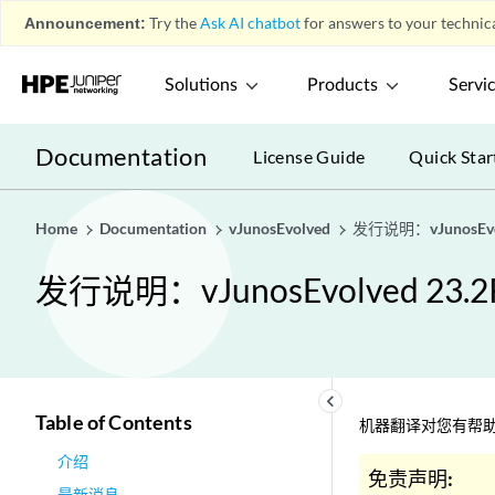
Announcement:
Try the
Ask AI chatbot
for answers to your technica
Solutions
Products
Servi
Documentation
License Guide
Quick Star
Home
Documentation
vJunosEvolved
发行说明：vJunosEvol
发行说明：vJunosEvolved 23.2
keyboard_arrow_left
Table of Contents
机器翻译对您有帮助
介绍
免责声明:
最新消息