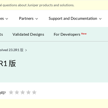
l questions about Juniper products and solutions.
ces
Partners
Support and Documentation
ts
Validated Designs
For Developers
New
ved 23.2R1 版
R1 版
star
star
star
star
star
吗?